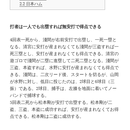
2.2
日本ハム
打者は一人でも出塁すれば無安打で得点できる
4回表一死から、淺間が右前安打で出塁し、一死一塁と
なる。清宮に安打が産まれなくても淺間が三盗すれば一
死三塁とし、安打が産まれなくても得点できる。清宮の
遊ゴロで淺間が二塁に進塁して二死二塁となる。淺間が
三盗、本盗すれば、水野に安打が産まれなくても得点で
きる。淺間は、二次リード後、スタートを切るが、山岡
が水野に対し、低目に投じたのは、2球目と6球目（三
振）である。2球目、捕手は、左膝を地面に着いてノー
バンドで捕球する。
5回表二死から松本剛が安打で出塁する。松本剛が二
盗、三盗、本盗に成功すれば、安打が産まれなくてお得
点できる。松本剛は二盗に成功する。