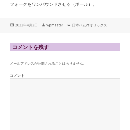
フォークをワンバウンドさせる（ボール）。
投
作
カ
2022年4月2日
wpmaster
日本ハムvsオリックス
稿
成
テ
日:
者
ゴ
リ
ー
コメントを残す
メールアドレスが公開されることはありません。
コメント