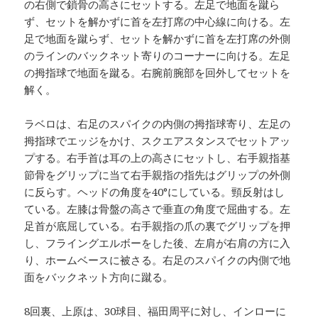
の右側で鎖骨の高さにセットする。左足で地面を蹴ら
ず、セットを解かずに首を左打席の中心線に向ける。左
足で地面を蹴らず、セットを解かずに首を左打席の外側
のラインのバックネット寄りのコーナーに向ける。左足
の拇指球で地面を蹴る。右腕前腕部を回外してセットを
解く。
ラベロは、右足のスパイクの内側の拇指球寄り、左足の
拇指球でエッジをかけ、スクエアスタンスでセットアッ
プする。右手首は耳の上の高さにセットし、右手親指基
節骨をグリップに当て右手親指の指先はグリップの外側
に反らす。ヘッドの角度を40°にしている。頸反射はし
ている。左膝は骨盤の高さで垂直の角度で屈曲する。左
足首が底屈している。右手親指の爪の裏でグリップを押
し、フライングエルボーをした後、左肩が右肩の方に入
り、ホームベースに被さる。右足のスパイクの内側で地
面をバックネット方向に蹴る。
8回裏、上原は、30球目、福田周平に対し、インローに