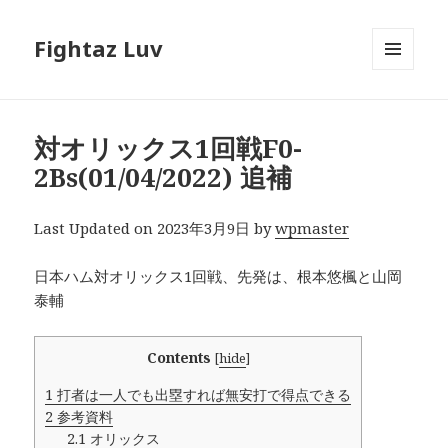
Fightaz Luv
メニュ
ーとウ
ィジェ
ット
対オリックス1回戦F0-
2Bs(01/04/2022) 追補
Last Updated on 2023年3月9日 by
wpmaster
日本ハム対オリックス1回戦、先発は、根本悠楓と山岡
泰輔
Contents
[
hide
]
1
打者は一人でも出塁すれば無安打で得点できる
2
参考資料
2.1
オリックス