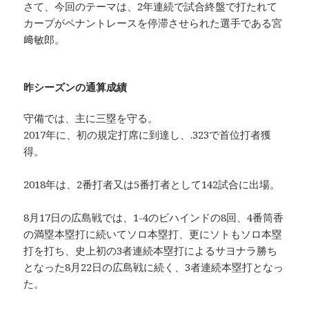
さて、今回のテーマは、2年連続で試合終盤で打たれて
カープがペナントレースを停滞させられた選手である宮
﨑敏郎。
昨シーズンの通算成績
守備では、主に三塁を守る。
2017年に、初の規定打席に到達し、.323で首位打者獲
得。
2018年は、2番打者又は5番打者として142試合に出場。
8月17日の広島戦では、1-4のビハインドの8回、4番筒香
の満塁本塁打に続いてソロ本塁打、更にソトもソロ本塁
打を打ち、史上初の3者連続本塁打によるサヨナラ勝ち
となった8月22日の広島戦に続く、3者連続本塁打となっ
た。