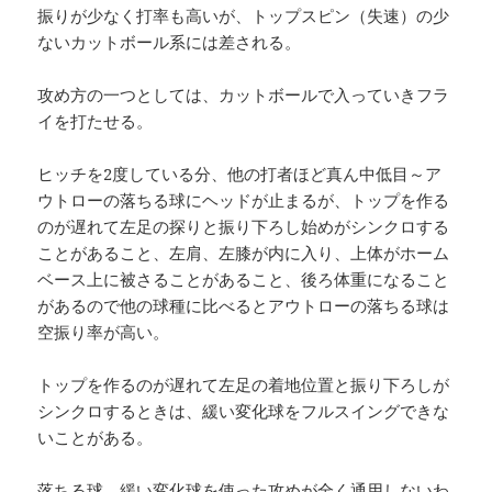
振りが少なく打率も高いが、トップスピン（失速）の少
ないカットボール系には差される。
攻め方の一つとしては、カットボールで入っていきフラ
イを打たせる。
ヒッチを2度している分、他の打者ほど真ん中低目～ア
ウトローの落ちる球にヘッドが止まるが、トップを作る
のが遅れて左足の探りと振り下ろし始めがシンクロする
ことがあること、左肩、左膝が内に入り、上体がホーム
ベース上に被さることがあること、後ろ体重になること
があるので他の球種に比べるとアウトローの落ちる球は
空振り率が高い。
トップを作るのが遅れて左足の着地位置と振り下ろしが
シンクロするときは、緩い変化球をフルスイングできな
いことがある。
落ちる球、緩い変化球を使った攻めが全く通用しないわ