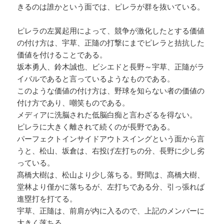
きるのは誰かという面では、ピレラが群を抜いている。
ピレラの左翼起用によって、競争が激化したとする価値
の付け方は、宇草、正隨の打撃にまでピレラと拮抗した
価値を付けることである。
坂本勇人、鈴木誠也、ビシエドと長野～宇草、正隨がラ
イバルであると言っているようなものである。
このような価値の付け方は、野球を知らない者の価値の
付け方であり、嘲笑ものである。
メディアに洗脳された低脳白痴と言わざるを得ない。
ピレラに大きく離されて続くのが長野である。
パーフェクトインサイドアウトスイングという面から言
うと、松山、坂倉は、右投げ左打ちの分、長野に少し劣
っている。
髙橋大樹は、松山より少し落ちる。野間は、髙橋大樹、
堂林より僅かに落ちるが、左打ちである分、引っ張れば
進塁打を打てる。
宇草、正隨は、前肩が内に入るので、上記のメンバーに
大きく落ちる。