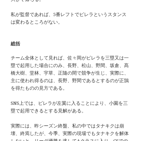
私が監督であれば、5番レフトでピレラというスタンス
は変わるところがない。
総括
チーム全体として見れば、佐々岡がピレラを三塁又は一
塁で起用した場合にのみ、長野、松山、野間、坂倉、髙
橋大樹、堂林、宇草、正隨の間で競争が生じ、実際に、
主に使われ得るのは、長野、野間であるとするのが正鵠
を得たものの見方である。
SNS上では、ピレラが左翼に入ることにより、小園を三
塁で起用できるとする見解がある。
実際には、昨シーズン終盤、私の中ではタナキクは崩
壊、終焉したが、今季、実際の現場でもタナキクを解体
しないと、リーグ優勝を逃してAクラスに入り、CSでの