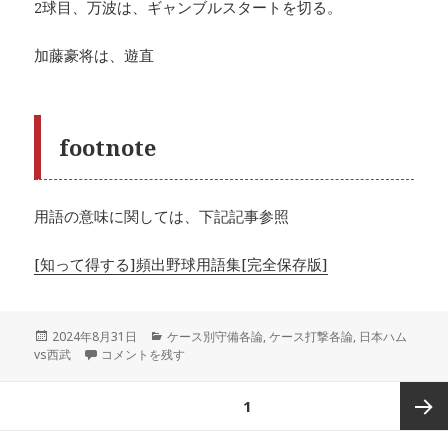
2球目、万波は、ギャンブルスタートを切る。
加藤豪将は、遊直
footnote
用語の意味に関しては、下記記事参照
[知って得する]頻出野球用語集[完全保存版]
投
カ
2024年8月31日
ケース別守備各論
,
ケース打撃各論
,
日本ハム
稿
敗因はヒットを待つ攻撃と最前位の走者を残す守備 に
テ
vs西武
コメントを残す
日:
ゴ
リ
投
ページ
1
ー
稿