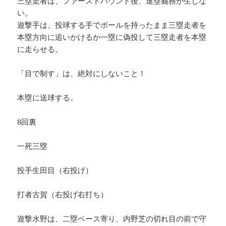
三塁走者は、ファーストバウンド後、進塁義務が生じな
い。
遊撃手は、投球する手でボールを持ったまま三塁走者を
本塁方向に追いかけるか一塁に偽投して三塁走者を本塁
に走らせる。
「目で制す」は、絶対にしないこと！
本塁に送球する。
8回裏
一死三塁
投手生田目（右投げ）
打者古賀（右投げ右打ち）
遊撃水野は、二塁ベース寄り、内野芝の切れ目の前で守