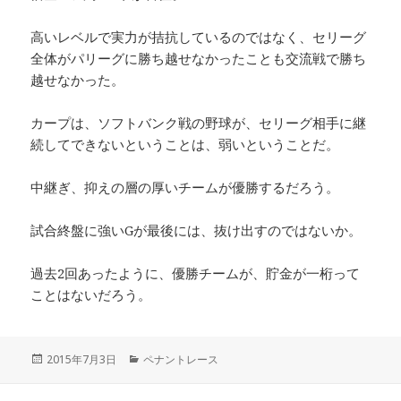
高いレベルで実力が拮抗しているのではなく、セリーグ
全体がパリーグに勝ち越せなかったことも交流戦で勝ち
越せなかった。
カープは、ソフトバンク戦の野球が、セリーグ相手に継
続してできないということは、弱いということだ。
中継ぎ、抑えの層の厚いチームが優勝するだろう。
試合終盤に強いGが最後には、抜け出すのではないか。
過去2回あったように、優勝チームが、貯金が一桁って
ことはないだろう。
投
カ
2015年7月3日
ペナントレース
稿
テ
日:
ゴ