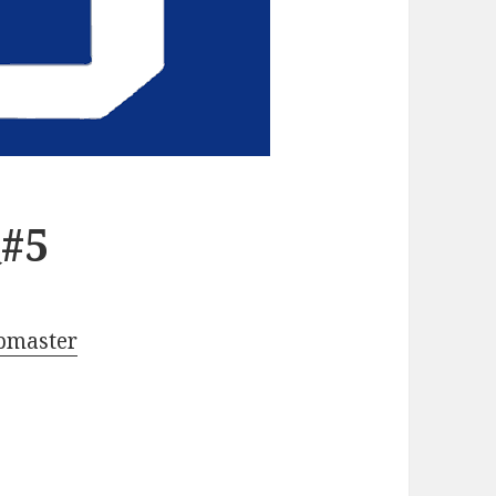
#5
pmaster