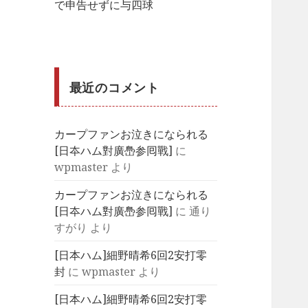
で申告せずに与四球
最近のコメント
カープファンお泣きになられる
[日夲ハム對廣㠀参囘戰]
に
wpmaster
より
カープファンお泣きになられる
[日夲ハム對廣㠀参囘戰]
に
通り
すがり
より
[日本ハム]細野晴希6回2安打零
封
に
wpmaster
より
[日本ハム]細野晴希6回2安打零