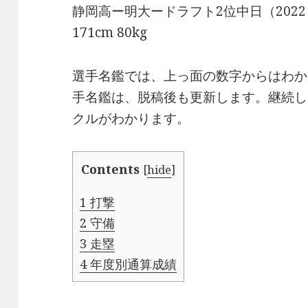
静岡高ー明大ードラフト2位中日（2022
171cm 80kg
選手名鑑では、上っ面の数字からはわか
手名鑑は、脱稿後も更新します。継続し
クルがわかります。
Contents
[
hide
]
1
打撃
2
守備
3
走塁
4
年度別通算成績