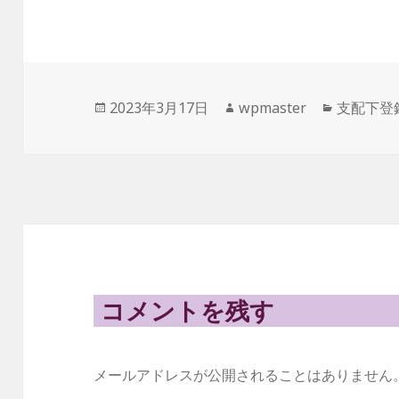
投
作
カ
2023年3月17日
wpmaster
支配下登
稿
成
テ
日:
者
ゴ
リ
ー
コメントを残す
メールアドレスが公開されることはありません