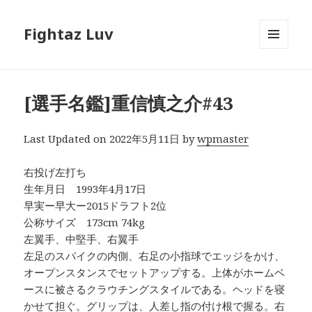
Fightaz Luv
メニュ
ーとウ
ィジェ
ット
[選手名鑑]重信慎之介#43
Last Updated on 2022年5月11日 by
wpmaster
右投げ左打ち
生年月日 1993年4月17日
早実ー早大ー2015ドラフト2位
公称サイズ 173cm 74kg
左翼手、中堅手、右翼手
左足のスパイクの内側、右足の小指球でエッジをかけ、
オープンスタンスでセットアップする。上体がホームベ
ースに被さるクラウチングスタイルである。ヘッドを寝
かせて担ぐ。グリップは、人差し指の付け根で握る。右