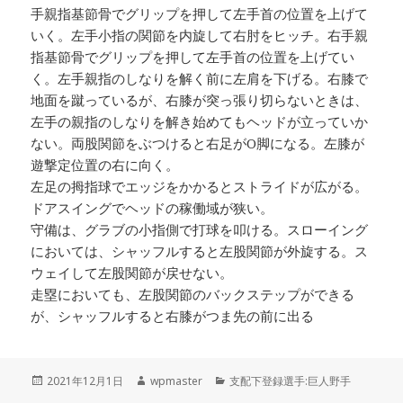
手親指基節骨でグリップを押して左手首の位置を上げて
いく。左手小指の関節を内旋して右肘をヒッチ。右手親
指基節骨でグリップを押して左手首の位置を上げてい
く。左手親指のしなりを解く前に左肩を下げる。右膝で
地面を蹴っているが、右膝が突っ張り切らないときは、
左手の親指のしなりを解き始めてもヘッドが立っていか
ない。両股関節をぶつけると右足がO脚になる。左膝が
遊撃定位置の右に向く。
左足の拇指球でエッジをかかるとストライドが広がる。
ドアスイングでヘッドの稼働域が狭い。
守備は、グラブの小指側で打球を叩ける。スローイング
においては、シャッフルすると左股関節が外旋する。ス
ウェイして左股関節が戻せない。
走塁においても、左股関節のバックステップができる
が、シャッフルすると右膝がつま先の前に出る
投
作
カ
2021年12月1日
wpmaster
支配下登録選手:巨人野手
稿
成
テ