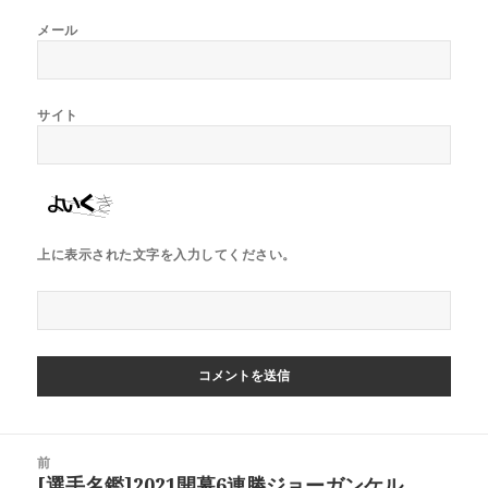
メール
サイト
上に表示された文字を入力してください。
投
前
稿
[選手名鑑]2021開幕6連勝ジョーガンケル
前