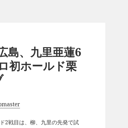
1-4広島、九里亜蓮6
プロ初ホールド栗
ブ
pmaster
ド2戦目は、柳、九里の先発で試