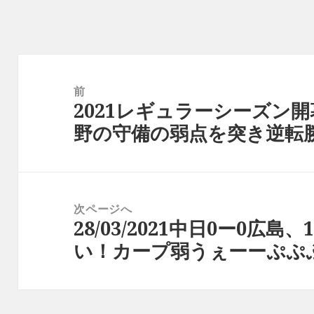
リ
ー
投
稿
前
2021レギュラーシーズン開
前
ナ
野の守備の弱点を突き逆転
の
ビ
投
ゲ
稿:
ー
次ページへ
シ
28/03/2021中日0ー0広
次
ョ
い！カープ弱うぇーーぷぷ
の
ン
投
稿: