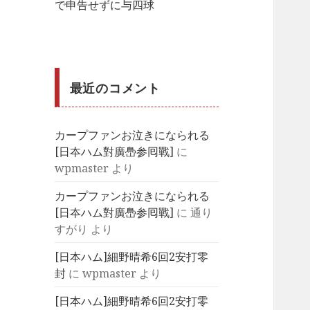
で申告せずに与四球
最近のコメント
カープファンお泣きになられる
[日夲ハム對廣㠀参囘戰]
に
wpmaster
より
カープファンお泣きになられる
[日夲ハム對廣㠀参囘戰]
に
通り
すがり
より
[日本ハム]細野晴希6回2安打零
封
に
wpmaster
より
[日本ハム]細野晴希6回2安打零