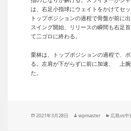
は、右足小指球にウェイトをかけてセッ
トップポジションの過程で骨盤が前に出
スイング開始、リリースの瞬間も右足首
て二ゴロに終わる。
栗林は、トップポジションの過程で、ボ
る。左肩が下がらずに前に加速、 上腕
た。
投
作
カ
2021年3月28日
wpmaster
広島vs中
稿
成
テ
日:
者
ゴ