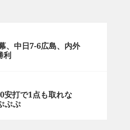
幕、中日7-6広島、内外
勝利
島、10安打で1点も取れな
ぷぷぷ