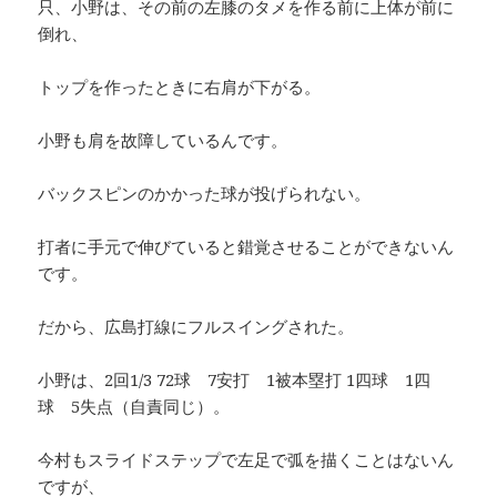
只、小野は、その前の左膝のタメを作る前に上体が前に
倒れ、
トップを作ったときに右肩が下がる。
小野も肩を故障しているんです。
バックスピンのかかった球が投げられない。
打者に手元で伸びていると錯覚させることができないん
です。
だから、広島打線にフルスイングされた。
小野は、2回1/3 72球 7安打 1被本塁打 1四球 1四
球 5失点（自責同じ）。
今村もスライドステップで左足で弧を描くことはないん
ですが、