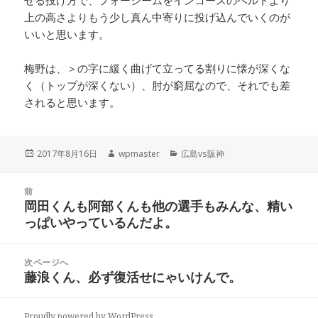
せる投げ方で、フォーシームをインコースのベルトより
上の高さよりもう少し真ん中寄りに投げ込んでいくのが
いいと思います。
梅野は、＞の字に緩く曲げて立ってる割りに懐が深くな
く（トップが深くない）、肘が窮屈なので、それでも差
されると思います。
投
作
カ
2017年8月16日
wpmaster
広島vs阪神
稿
成
テ
日:
者
ゴ
投
リ
前
稿
岡田くんも阿部くんも他の選手もみんな、精い
ー
前
ナ
っぱいやっているんだよ。
の
ビ
投
稿:
ゲ
次ページへ
藤浪くん、必ず復活せにゃいけんで。
次
ー
の
シ
投
ョ
Proudly powered by WordPress