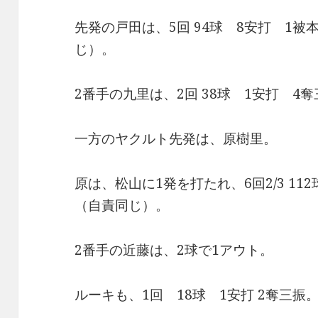
先発の戸田は、5回 94球 8安打 1被
じ）。
2番手の九里は、2回 38球 1安打 4
一方のヤクルト先発は、原樹里。
原は、松山に1発を打たれ、6回2/3 112
（自責同じ）。
2番手の近藤は、2球で1アウト。
ルーキも、1回 18球 1安打 2奪三振