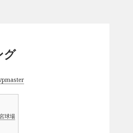
ング
wpmaster
 神宮球場