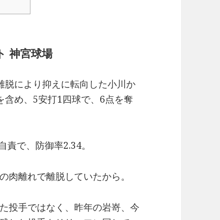
クルト 神宮球場
離脱により抑えに転向した小川か
を含め、5安打1四球で、6点を奪
6自責で、防御率2.34。
の肉離れで離脱していたから。
た投手ではなく、昨年の岩嵜、今