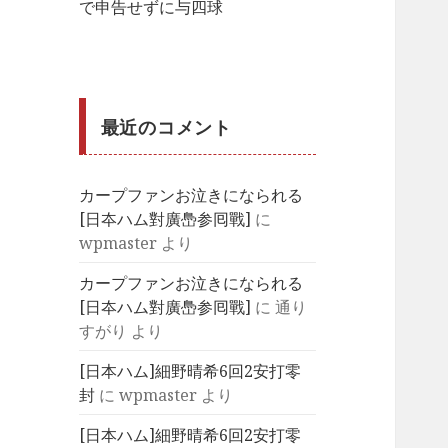
で申告せずに与四球
最近のコメント
カープファンお泣きになられる
[日夲ハム對廣㠀参囘戰]
に
wpmaster
より
カープファンお泣きになられる
[日夲ハム對廣㠀参囘戰]
に
通り
すがり
より
[日本ハム]細野晴希6回2安打零
封
に
wpmaster
より
[日本ハム]細野晴希6回2安打零