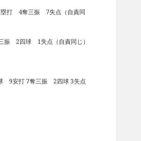
本塁打 4奪三振 7失点（自責同
奪三振 2四球 1失点（自責同じ）
球 9安打 7奪三振 2四球 3失点
。