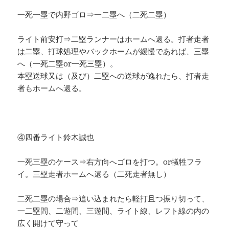
一死一塁で内野ゴロ⇒一二塁へ（二死二塁）
ライト前安打⇒二塁ランナーはホームへ還る。打者走者
は二塁、打球処理やバックホームが緩慢であれば、三塁
へ（一死二塁or一死三塁）。
本塁送球又は（及び）二塁への送球が逸れたら、打者走
者もホームへ還る。
④四番ライト鈴木誠也
一死三塁のケース⇒右方向へゴロを打つ。or犠牲フラ
イ。三塁走者ホームへ還る（二死走者無し）
二死二塁の場合⇒追い込まれたら軽打且つ振り切って、
一二塁間、二遊間、三遊間、ライト線、レフト線の内の
広く開けて守って