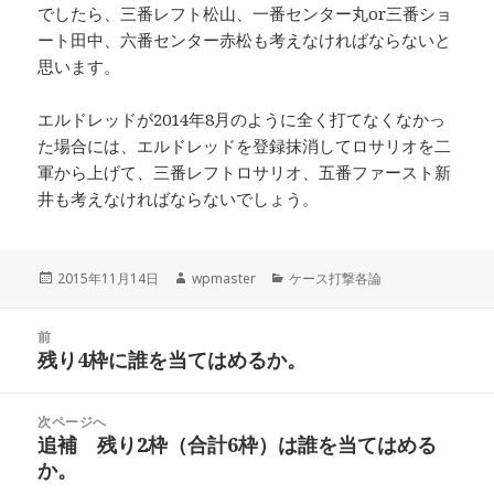
でしたら、三番レフト松山、一番センター丸or三番ショ
ート田中、六番センター赤松も考えなければならないと
思います。
エルドレッドが2014年8月のように全く打てなくなかっ
た場合には、エルドレッドを登録抹消してロサリオを二
軍から上げて、三番レフトロサリオ、五番ファースト新
井も考えなければならないでしょう。
投
作
カ
2015年11月14日
wpmaster
ケース打撃各論
稿
成
テ
日:
者
ゴ
投
リ
前
稿
残り4枠に誰を当てはめるか。
ー
前
ナ
の
ビ
投
次ページへ
ゲ
稿:
追補 残り2枠（合計6枠）は誰を当てはめる
次
ー
か。
の
シ