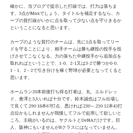
確かに、当ブログで提示した打線では、打力は落ちま
す。3点がMaxでしょう。タイトルを補足するなら、カ
ープの貧打線がいかに点を取って少ない点を守りきるか
ということになると思います。
カープのような貧打のチームは、先に1点を取ってリー
ドを守ることにより、相手チームは勝ち継投の投手を投
げさせてこなくなる。力の落ちた中継投手から追加点を
取れればということで、1-0、2-1又は3-2で勝つか0-0、
1－1、2－2で引き分けを稼ぐ野球が必要となってくると
思います。
ホームラン20本前後打ち得る打者は、丸、エルドレッ
ド、會澤と3人いれば十分です。鈴木誠也はフル出場し
て良くて.290 18本67打点、悪ければ.230～.250 12本45打
点位かもしれませんが我慢してフルで起用して欲しいと
ころ。主砲がいるのは、ヤクルトとDeNAだけです。巨
人、阪神にもいませんがBクラスにはなっていません。