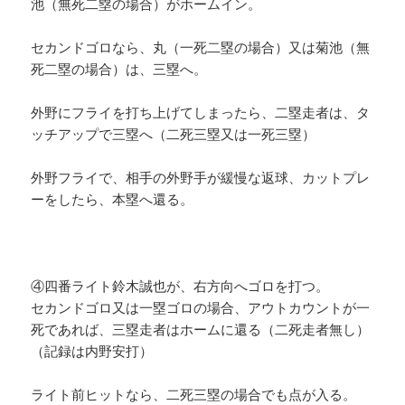
池（無死二塁の場合）がホームイン。
セカンドゴロなら、丸（一死二塁の場合）又は菊池（無
死二塁の場合）は、三塁へ。
外野にフライを打ち上げてしまったら、二塁走者は、タ
ッチアップで三塁へ（二死三塁又は一死三塁）
外野フライで、相手の外野手が緩慢な返球、カットプレ
ーをしたら、本塁へ還る。
④四番ライト鈴木誠也が、右方向へゴロを打つ。
セカンドゴロ又は一塁ゴロの場合、アウトカウントが一
死であれば、三塁走者はホームに還る（二死走者無し）
（記録は内野安打）
ライト前ヒットなら、二死三塁の場合でも点が入る。