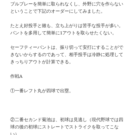
ブルプレーを簡単に取られなくし、外野に穴を作らない
ということで下記のオーダーにしてみました。
たとえ好投手と雖も、立ち上がりは苦手な投手が多い。
バントを多用して簡単に1アウトを取らせたくない。
セーフティーバントは、振り切って安打にすることがで
きないからするのであって、相手投手は冷静に処理して
きっちりアウトが計算できる。
作戦A
①一番レフト丸が四球で出塁。
②二番セカンド菊池は、初球は見逃し（現代野球では四
球の後の初球にストレートでストライクを取ってこな
い）。