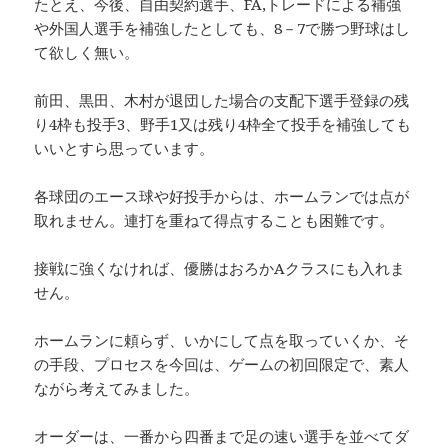
たとえ、今後、自由契約選手、FA,トレードによる補強
や外国人選手を補強したとしても、8－7で勝つ野球はし
て欲しく無い。
前田、黒田、木村が退団した場合の支配下選手登録の残
り4枠も投手3、野手1又は残り4枠全て投手を補強しても
いいとすら思っています。
各球団のエース球や好投手からは、ホームランでは点が
取れません。連打を重ねて得点することも困難です。
接戦に強くなければ、優勝はおろかAクラスにも入れま
せん。
ホームランに頼らず、いかにして点を取っていくか、そ
の手段、プロセスを今回は、ゲームの初回限定で、素人
ながら考えてみました。
オーダーは、一番から四番まで足の速い選手を並べてダ