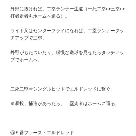
外野に抜ければ、二塁ランナー生還（一死二塁or三塁or
打者走者もホームへ還る）。
ライト又はセンターフライになれば、二塁ランナータッ
チアップで三塁、
外野がもたついたり、緩慢な送球を見せたらタッチアッ
プでホームへ。
二死二塁⇒シングルヒットでエルドレッドに繋ぐ。
※暴投、捕逸があったら、二塁走者はホームに還る。
⑤５番ファーストエルドレッド