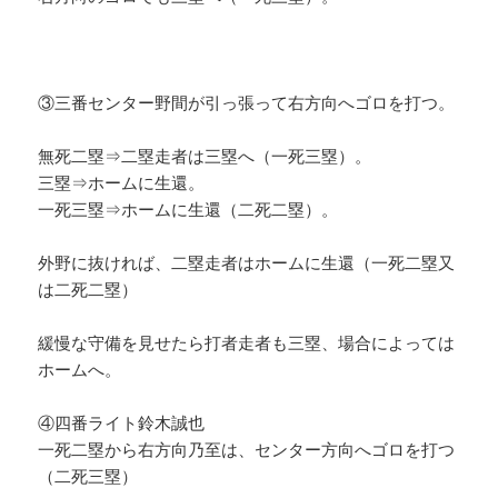
③三番センター野間が引っ張って右方向へゴロを打つ。
無死二塁⇒二塁走者は三塁へ（一死三塁）。
三塁⇒ホームに生還。
一死三塁⇒ホームに生還（二死二塁）。
外野に抜ければ、二塁走者はホームに生還（一死二塁又
は二死二塁）
緩慢な守備を見せたら打者走者も三塁、場合によっては
ホームへ。
④四番ライト鈴木誠也
一死二塁から右方向乃至は、センター方向へゴロを打つ
（二死三塁）