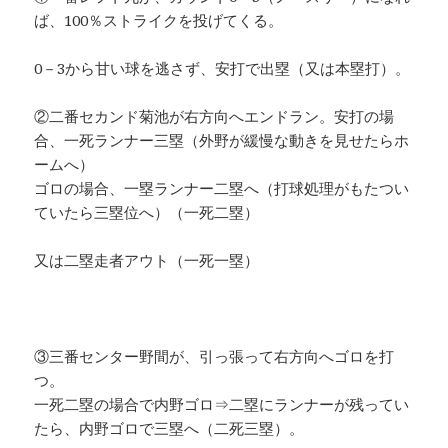
ば、100％ストライクを投げてくる。
0－3から甘い球を逃さず、安打で出塁（又は本塁打）。
②二番セカンド菊池が右方向へエンドラン。安打の場
合、一死ランナー三塁（外野が緩慢な動きを見せたらホ
ームへ）
ゴロの場合、一塁ランナー二塁へ（打球処理がもたつい
ていたら三塁位へ）（一死二塁）
又は二塁走者アウト（一死一塁）
③三番センター野間が、引っ張って右方向へゴロを打
つ。
一死二塁の場合で内野ゴロ⇒二塁にランナーが残ってい
たら、内野ゴロで三塁へ（二死三塁）。