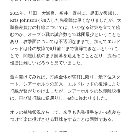
2015年、前田、大瀬良、福井、野村に、黒田が復帰し、
Kris Johnsonが加入した先発陣は厚くなりましたが、大
勝僅差負けの打線については、いかなる対策を立てて臨
むのか、オープン戦の試合数も12球団最少ということも
あり、攻撃面については不透明なままで、加えてエルド
レッドは膝の故障で6月前半まで復帰できないというこ
とで、問題山積のまま開幕を迎えることとなり、流石に
優勝は難しいだろうと見ていました。
蓋を開けてみれば、打線全体が貧打に陥り、最下位スタ
ート。シアーホルツの加入、エルドレッドの復帰により
打線が繋がりかけましたが、シアーホルツの故障離脱後
は、再び貧打線に逆戻りし、4位に終わりました。
オフの補強状況からして、来季も先発投手を3～4点差を
つけて楽に投げさせる野球をすることは困難である。