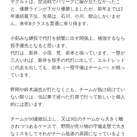
ヤクルトは、交流戦でパリーグに歯が立たなかったこ
と、優勝ラインが下がり優勝しましたが、前年までは2
年連続最下位、先発は、石川、小川、館山しかいませ
ん。来年Bクラスも普通に有り得ます。
小刻みな継投で代打を頻繁に出す関係上、補強するなら
投手優先となると思います。
代打は、新井、小窪、梵、岩本と揃っています。一塁が
三人いれば、新井を投手の代打に出して、エルドレッド
に代走を出しても、岩本（一塁守備はチーム一）が残っ
ています。
野間や鈴木誠也が打たなくとも、チームが負け続けてい
ない限りは、当記事で述べた打席で行って欲しいと個人
的には思います。
チームが10連敗以上し、又は3位のチームから大きく離
されつつあるケースで、野間が売り物の守備走塁で大き
なミスをしてそれがチーム低迷の原因になっているよう