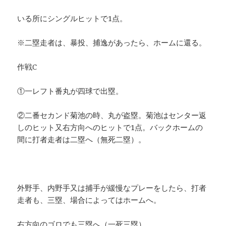
いる所にシングルヒットで1点。
※二塁走者は、暴投、捕逸があったら、ホームに還る。
作戦C
①一レフト番丸が四球で出塁。
②二番セカンド菊池の時、丸が盗塁。菊池はセンター返
しのヒット又右方向へのヒットで1点。バックホームの
間に打者走者は二塁へ（無死二塁）。
外野手、内野手又は捕手が緩慢なプレーをしたら、打者
走者も、三塁、場合によってはホームへ。
右方向のゴロでも三塁へ（一死三塁）。