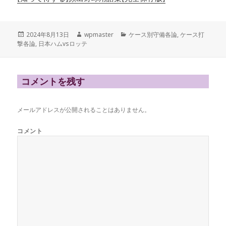
投
作
カ
2024年8月13日
wpmaster
ケース別守備各論
,
ケース打
稿
成
テ
撃各論
,
日本ハムvsロッテ
日:
者
ゴ
リ
ー
コメントを残す
メールアドレスが公開されることはありません。
コメント