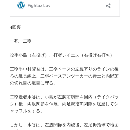
4回裏
一死一二塁
投手小島（左投げ）、打者レイエス（右投げ右打ち）
三塁手中村奨吾は、三塁ベースの左翼寄りのラインの後
ろの延長線上、三塁ベースアンツーカーの赤土と内野芝
の切れ目の境目に守る。
二塁走者水谷は、小島が左腕前腕部を回内（テイクバッ
ク）後、両股関節を伸展、両足親指IP関節を底屈してシ
ャッフルをする。
しかし、水谷は、左股関節を内旋後、左足拇指球で地面