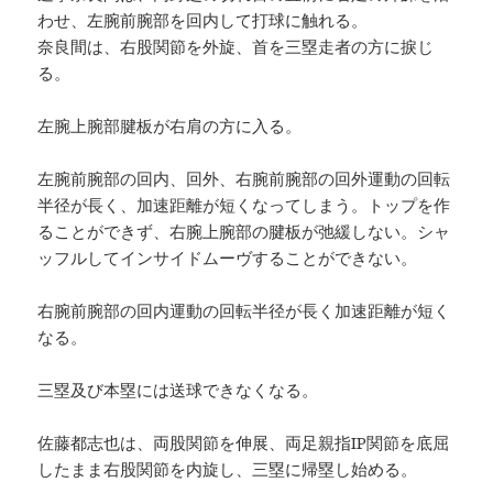
わせ、左腕前腕部を回内して打球に触れる。
奈良間は、右股関節を外旋、首を三塁走者の方に捩じ
る。
左腕上腕部腱板が右肩の方に入る。
左腕前腕部の回内、回外、右腕前腕部の回外運動の回転
半径が長く、加速距離が短くなってしまう。トップを作
ることができず、右腕上腕部の腱板が弛緩しない。シャ
ッフルしてインサイドムーヴすることができない。
右腕前腕部の回内運動の回転半径が長く加速距離が短く
なる。
三塁及び本塁には送球できなくなる。
佐藤都志也は、両股関節を伸展、両足親指IP関節を底屈
したまま右股関節を内旋し、三塁に帰塁し始める。