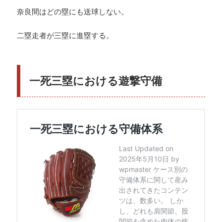
奈良間はどの塁にも送球しない。
二塁走者が三塁に進塁する。
一死三塁における遊撃守備