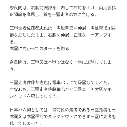
奈良間は、右腕前腕部を回内して右肘を上げ、両足親指
IP関節を底屈し、首を一塁走者の方に向ける。
三塁走者佐藤都志也は、両股関節を伸展、両足親指IP関
節を底屈したまま、右膝を伸展、左膝をニーアップす
る。
本塁に向かってスタートを切る。
奈良間は、三塁又は本塁ではなく一塁に送球してしま
う。
三塁走者佐藤都志也は電車バックで帰塁してくれた。
すなわち、三塁走者佐藤都志也と三塁コーチ大塚がボー
ンヘッドを犯してしまう。
日本ハム側としては、最前位の走者である三塁走者を三
本間又は本塁手前でタッグアウトにできず三塁に走者を
残してしまった。