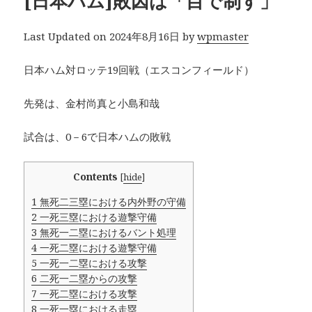
[日本ハム]敗因は「目で制す」
Last Updated on 2024年8月16日 by
wpmaster
日本ハム対ロッテ19回戦（エスコンフィールド）
先発は、金村尚真と小島和哉
試合は、0－6で日本ハムの敗戦
Contents
[
hide
]
1
無死二三塁における内外野の守備
2
一死三塁における遊撃守備
3
無死一二塁におけるバント処理
4
一死二塁における遊撃守備
5
一死一二塁における攻撃
6
二死一二塁からの攻撃
7
一死二塁における攻撃
8
一死一塁における走塁