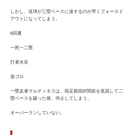
しかし、送球が三塁ベースに達するのが早くフォースド
アウトになってしまう。
8回裏
一死一二塁
打者水谷
遊ゴロ
一塁走者マルティネスは、両足親指IP関節を底屈して二
塁ベースを蹴った後、停止してしまう。
オーバーランしていない。