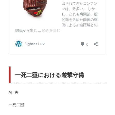
一死二塁における遊撃守備
9回表
一死二塁