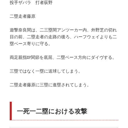
投手ザバラ 打者荻野
二塁走者藤原
遊撃奈良間は、二三塁間アンツーカー内、外野芝の切れ
目の前、二塁走者の走路の後ろ、ハーフウェイよりも二
塁ベース寄りに守る。
両足親指IP関節を底屈、二塁ベース方向にダイヴする。
三塁ではなく一塁に送球してしまう。
二塁走者藤原に三塁に進塁されてしまう。
一死一二塁における攻撃