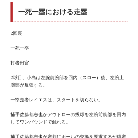
一死一塁における走塁
2回裏
一死一塁
打者田宮
2球目、小島は左腕前腕部を回内（スロー）後、左腕上
腕部が反張する。
一塁走者レイエスは、スタートを切らない。
捕手佐藤都志也がアウトローの投球を左腕前腕部を回内
してワンバウンドで触れる。
捕手佐藤都志也が審判にボールの交換を要求するが球審