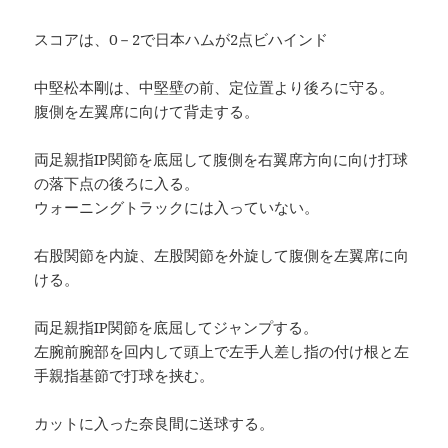
スコアは、0－2で日本ハムが2点ビハインド
中堅松本剛は、中堅壁の前、定位置より後ろに守る。
腹側を左翼席に向けて背走する。
両足親指IP関節を底屈して腹側を右翼席方向に向け打球
の落下点の後ろに入る。
ウォーニングトラックには入っていない。
右股関節を内旋、左股関節を外旋して腹側を左翼席に向
ける。
両足親指IP関節を底屈してジャンプする。
左腕前腕部を回内して頭上で左手人差し指の付け根と左
手親指基節で打球を挟む。
カットに入った奈良間に送球する。