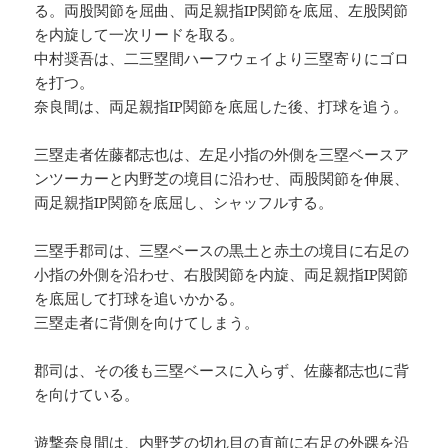
る。両股関節を屈曲、両足親指IP関節を底屈、左股関節
を内旋して一次リードを取る。
中村奨吾は、二三塁間ハーフウェイより三塁寄りにゴロ
を打つ。
奈良間は、両足親指IP関節を底屈した後、打球を追う。
三塁走者佐藤都志也は、左足小指の外側を三塁ベースア
ンツーカーと内野芝の境目に沿わせ、両股関節を伸展、
両足親指IP関節を底屈し、シャッフルする。
三塁手郡司は、三塁ベースの黒土と赤土の境目に右足の
小指の外側を沿わせ、右股関節を内旋、両足親指IP関節
を底屈して打球を追いかかる。
三塁走者に背側を向けてしまう。
郡司は、その後も三塁ベースに入らず、佐藤都志也に背
を向けている。
遊撃奈良間は、内野芝の切れ目の直前に右足の外踝を沿