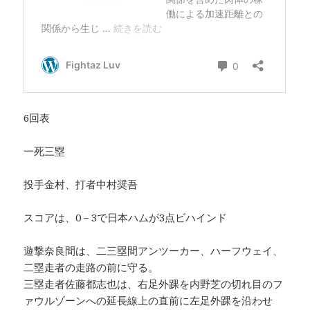
6回表
一死三塁
投手金村、打者中村奨吾
スコアは、0－3で日本ハムが3点ビハインド
遊撃奈良間は、二三塁間アンツーカー、ハーフウェイ、
二塁走者の走路の前に守る。
三塁走者佐藤都志也は、右足外踝を内野芝の切れ目のフ
ァウルゾーンへの延長線上の直前に左足外踝を沿わせ