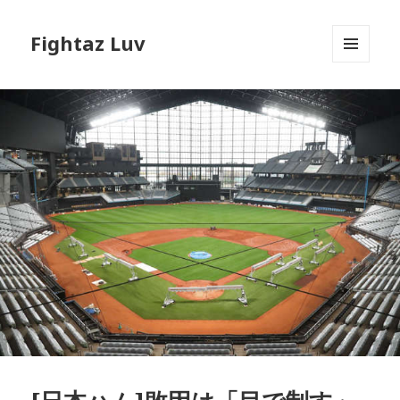
Fightaz Luv
メニュ
ーとウ
ィジェ
ット