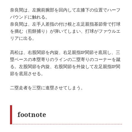
奈良間は、左腕前腕部を回内して左膝下の位置でハーフ
バウンドに触れる。
奈良間は、左手人差指の付け根と左足親指基節骨で打球
を摘む（煎餅捕り）が弾いてしまい、打球がファウルエ
リアに出る。
髙松は、右股関節を内旋、右足親指IP関節そ底屈し、三
塁ベースの本塁寄りのラインの二塁寄りのコーナーを蹴
る。左股関節を内旋、右股関節を外旋して左足親指IP関
節を底屈させる。
二塁走者を三塁に進塁させてしまう。
footnote