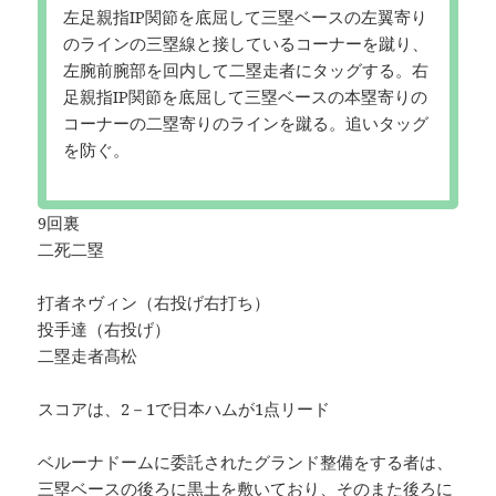
左足親指IP関節を底屈して三塁ベースの左翼寄り
のラインの三塁線と接しているコーナーを蹴り、
左腕前腕部を回内して二塁走者にタッグする。右
足親指IP関節を底屈して三塁ベースの本塁寄りの
コーナーの二塁寄りのラインを蹴る。追いタッグ
を防ぐ。
9回裏
二死二塁
打者ネヴィン（右投げ右打ち）
投手達（右投げ）
二塁走者髙松
スコアは、2－1で日本ハムが1点リード
ベルーナドームに委託されたグランド整備をする者は、
三塁ベースの後ろに黒土を敷いており、そのまた後ろに