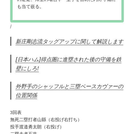
も当て嵌る。
/
新庄剛志流タッグアップに関して解説します
[日本ハム]得点圏に進塁された後の守備を鉄
壁にしろ!
外野手のシャッフルと三塁ベースカヴァーの
位置関係
3回表
無死二塁打者山縣（右投げ右打ち）
投手渡邉勇太朗（右投げ）
二塁走者石井