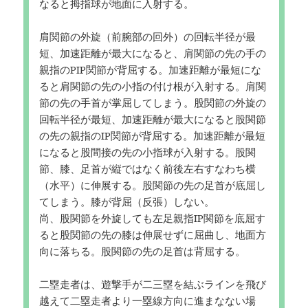
なると拇指球が地面に入射する。
肩関節の外旋（前腕部の回外）の回転半径が最
短、加速距離が最大になると、肩関節の先の手の
親指のPIP関節が背屈する。加速距離が最短にな
ると肩関節の先の小指の付け根が入射する。肩関
節の先の手首が掌屈してしまう。股関節の外旋の
回転半径が最短、加速距離が最大になると股関節
の先の親指のIP関節が背屈する。加速距離が最短
になると股間接の先の小指球が入射する。股関
節、膝、足首が縦ではなく前後左右すなわち横
（水平）に伸展する。股関節の先の足首が底屈し
てしまう。膝が背屈（反張）しない。
尚、股関節を外旋しても左足親指IP関節を底屈す
ると股関節の先の膝は伸展せずに屈曲し、地面方
向に落ちる。股関節の先の足首は背屈する。
二塁走者は、遊撃手が二三塁を結ぶラインを飛び
越えて二塁走者より一塁線方向に進まなない場