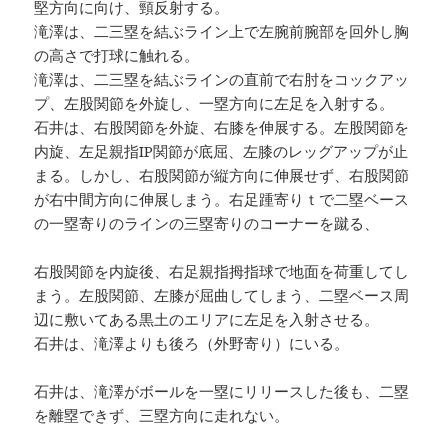
堅方向に向け、頸反射する。
滝澤は、二三塁を結ぶライン上で左腕前腕部を回外し胸
の高さで打球に触れる。
滝澤は、二三塁を結ぶラインの直前で右肘をコックアッ
プ、左股関節を外旋し、一塁方向に左足を入射する。
石井は、右股関節を外旋、右膝を伸展する。左股関節を
内旋、左足親指IP関節が底屈、左膝のレッグアップが止
まる。しかし、右股関節が縦方向に伸展せず、右股関節
が右中間方向に伸展しまう。右足踵寄りｔで二塁ベース
の一塁寄りのラインの三塁寄りのコーナーを蹴る、
右股関節を内旋後、右足親指拇指球で地面を荷重してし
まう。左股関節、左膝が屈曲してしまう、二塁ベース周
辺に敷いてある黒土のエリアに左足を入射させる。
石井は、滝澤よりも後ろ（外野寄り）にいる。
石井は、滝澤がボールを一塁にリリースした後も、二塁
を離塁できず、三塁方向に走れない。