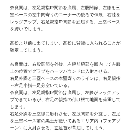
奈良間は、左足親指IP関節を底屈、左股関節、左膝を三
塁ベースの左中間寄りのコーナーの後ろで伸展、右膝を
レッグアップ、右足親指IP関節を底屈する。三塁ベース
を跨いでしまう。
髙松より前に出てしまい、髙松に背後に入られることが
確定してしまう。
奈良間は、右股関節を外旋、左腕前腕部を回内して左膝
上の位置でグラブをハーフバウンドに入射させる。
右足外踝と三塁ベースの本塁寄りのラインは、右足親指
～右足小指一足分空いている。
奈良間は、左足親指IP関節は底屈し、左膝がレッグアッ
プできているが、右足の親指の付け根で地面を荷重して
しまう。
右足外踝を三塁線に触れさせ、左股関節を外旋し、左足
を三塁ベース前の黒土が敷いてあるエリア内（フェアゾ
ーン）に入射させる。左足首が背屈してしまう。