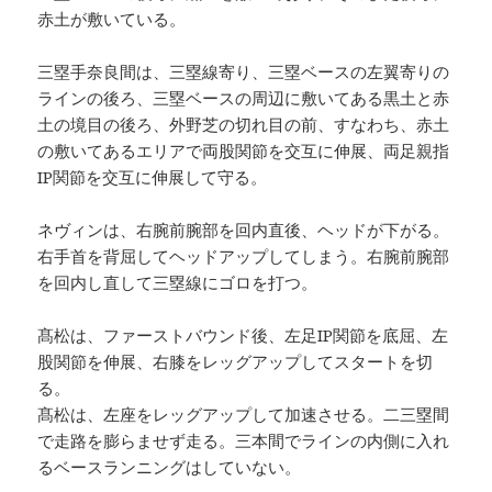
赤土が敷いている。
三塁手奈良間は、三塁線寄り、三塁ベースの左翼寄りの
ラインの後ろ、三塁ベースの周辺に敷いてある黒土と赤
土の境目の後ろ、外野芝の切れ目の前、すなわち、赤土
の敷いてあるエリアで両股関節を交互に伸展、両足親指
IP関節を交互に伸展して守る。
ネヴィンは、右腕前腕部を回内直後、ヘッドが下がる。
右手首を背屈してヘッドアップしてしまう。右腕前腕部
を回内し直して三塁線にゴロを打つ。
髙松は、ファーストバウンド後、左足IP関節を底屈、左
股関節を伸展、右膝をレッグアップしてスタートを切
る。
髙松は、左座をレッグアップして加速させる。二三塁間
で走路を膨らませず走る。三本間でラインの内側に入れ
るベースランニングはしていない。