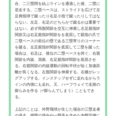
合、二三塁間を結ぶラインを通過した後、二塁に
逆走する。二塁ベースは、ストライドを広げて左
足拇指球で蹴ったり右足小指で蹴ったりしてはな
らない。左足、右足のどちらかで蹴るかは重要で
はない。必ず両股関節を交互に伸展し左足親指IP
関節又は右足親指IP関節をを底屈して親指の爪で
二塁ベースの前位の塁である三塁寄りのコーナー
を蹴る。左足親指IP関節を底屈して二塁を蹴った
場合は、右足は、後位の二塁ベースを跨ぐ。右股
関節を内旋、屈曲、右足親指IP関節を底屈させ
る。右股関節の内旋運動の回転半径が短く加速距
離が長くなる。左股関節を伸展する。右膝がレッ
グアップする。インステップせずに走れるからラ
インの内側にも走れ、又、ハーフウェイで走路の
膨らみを作る（≠膨らんでしまう）こともでき
る。
上記のことは、外野飛球が生じた場合の三塁走者
の逆走、帰塁の場合や一塁手を含めた内野守備に