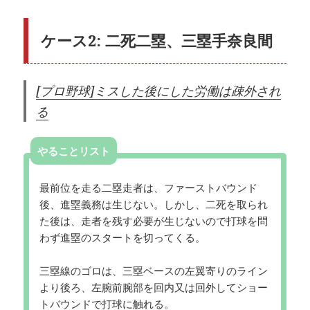
ケース2: 二死二塁、三塁手奈良間
[プロ野球]ミスした後にした労働は疎外され
る
やることリスト
最前位を走る二塁走者は、ファーストバウンド
後、進塁義務は生じない。しかし、二死を取られ
た後は、走者を残す必要が生じないので打球を問
わず進塁のスタートを切ってくる。
三塁線のゴロは、三塁ベースの左翼寄りのライン
より後ろ、左腕前腕部を回内又は回外してショー
トバウンドで打球に触れる。