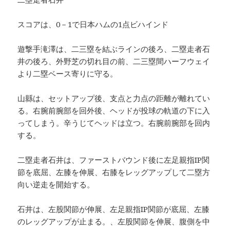
スコアは、0－1で日本ハムの1点ビハインド
遊撃手滝澤は、二三塁を結ぶラインの後ろ、二塁走者石
井の後ろ、外野芝の切れ目の前、二三塁間ハーフウェイ
より二塁ベース寄りに守る。
山縣は、セットアップ後、支点と力点の距離が離れてい
る。右腕前腕部を回外後、ヘッドが投球の軌道の下に入
ってしまう。辛うじてヘッドは立つ。右腕前腕部を回内
する。
二塁走者石井は、ファーストバウンド後に左足親指IP関
節を底屈、左膝を伸展、右膝をレッグアップして二塁方
向い逆走を開始する。
石井は、左股関節が伸展、左足親指IP関節が底屈、左膝
のレッグアップが止まる。、左股関節を伸展、腹側を中