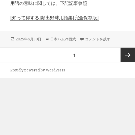
用語の意味に関しては、下記記事参照
[知って得する]頻出野球用語集[完全保存版]
投
カ
[日本ハム]ケースに応じた走塁
2025年6月30日
日本ハムvs西武
コメントを残す
稿
テ
日:
ゴ
投
ページ
1
リ
稿
ー
ナ
次ペー
Proudly powered by WordPress
ビ
ゲ
ジ
ー
シ
ョ
ン