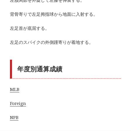
背骨寄りで左足拇指球から地面に入射する。
左足首が底屈する。
左足のスパイクの外側踵寄りが着地する。
年度別通算成績
MLB
Foreign
NPB