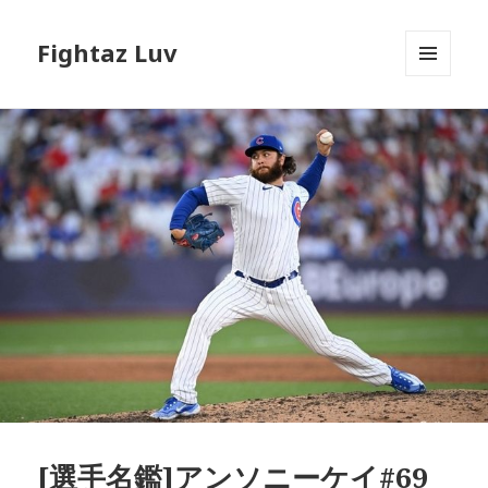
Fightaz Luv
メニュ
ーとウ
ィジェ
ット
[選手名鑑]アンソニーケイ#69