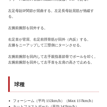
左足母趾IP関節が屈曲する。左足長母趾屈筋が弛緩す
る。
左腕前腕部を回外する。
右足首が背屈、右足前脛骨筋が回外（内反）する。
左膝をニーアップして三塁側にターンさせる。
左腕前腕部を回内して左手親指基節骨でボールを叩く。
左腕前腕部を回外して左手首を左肩の高さで止める。
球種
フォーシーム（平均 152km/h）（Max 157km/h）
カットファストボール（平均 142km/h）