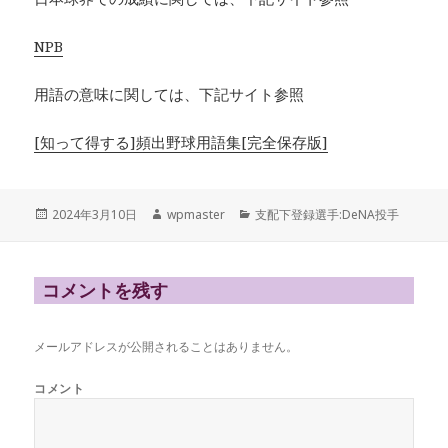
NPB
用語の意味に関しては、下記サイト参照
[知って得する]頻出野球用語集[完全保存版]
投
作
カ
2024年3月10日
wpmaster
支配下登録選手:DeNA投手
稿
成
テ
日:
者
ゴ
リ
ー
コメントを残す
メールアドレスが公開されることはありません。
コメント