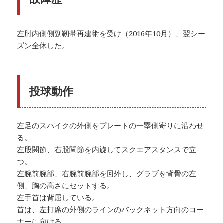
左肘内側側副靭帯再建術を受け（2016年10月）、翌シー
ズン全休した。
投球動作
左足のスパイクの外側をプレートの一塁側寄りに沿わせ
る。
左股関節、右股関節を内旋してスクエアスタンスで立
つ。
左腕前腕部、右腕前腕部を回外し、グラブを背骨の左
側、胸の高さにセットする。
左手首は背屈している。
首は、左打席の外側のラインのバックネット方向のコー
ナーに向ける。