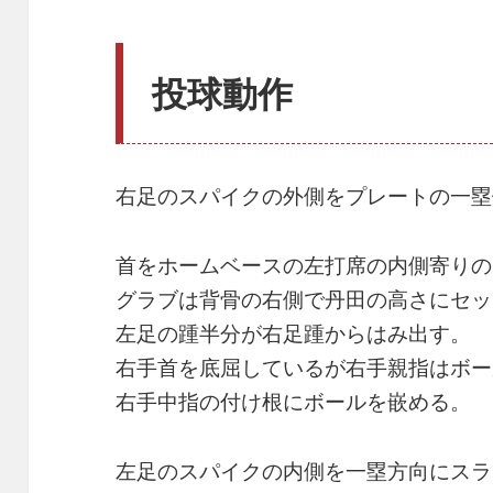
投球動作
右足のスパイクの外側をプレートの一塁
首をホームベースの左打席の内側寄りの
グラブは背骨の右側で丹田の高さにセッ
左足の踵半分が右足踵からはみ出す。
右手首を底屈しているが右手親指はボー
右手中指の付け根にボールを嵌める。
左足のスパイクの内側を一塁方向にスラ