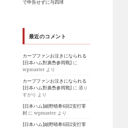
で申告せずに与四球
最近のコメント
カープファンお泣きになられる
[日夲ハム對廣㠀参囘戰]
に
wpmaster
より
カープファンお泣きになられる
[日夲ハム對廣㠀参囘戰]
に
通り
すがり
より
[日本ハム]細野晴希6回2安打零
封
に
wpmaster
より
[日本ハム]細野晴希6回2安打零