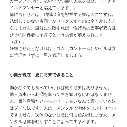
カープファンは、腹の中で小園の失敗を喜び、ロスチャ
イルドマンセーと唱えています。。
俺に言わせれば、結婚出産を祝福する奴はカスですね。
結婚していない者同士がセックスするのは全く差し支え
ありません。避妊に失敗すれば、性行為の当事者双方及
びその関係者に子育てという労働が加えられます
（注）。
妊娠させたくなければ、ゴム（コンドーム）やピルは女
に管理させずに、男が管理しましょう。
小園が現在、更に将来できること
働かなくても食べていければ働く必要はありません。
他人資本から利潤を奪って生き続けなければなりませ
ん。目的意識だとかモチベーションなんて言っている奴
はダメな奴です。人は、メンタルで肉体をコントロール
できません。実体のない観念は何も産み出しません。メ
ンタルは体を動かすことによって生まれます。