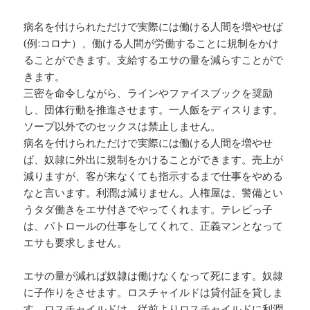
病名を付けられただけで実際には働ける人間を増やせば
(例:コロナ）、働ける人間が労働することに規制をかけ
ることができます。支給するエサの量を減らすことがで
きます。
三密を命令しながら、ラインやファイスブックを奨励
し、団体行動を推進させます。一人飯をディスります。
ソープ以外でのセックスは禁止しません。
病名を付けられただけで実際には働ける人間を増やせ
ば、奴隷に外出に規制をかけることができます。売上が
減りますが、客が来なくても指示するまで仕事をやめる
なと言います。利潤は減りません。人権屋は、警備とい
うタダ働きをエサ付きでやってくれます。テレビっ子
は、パトロールの仕事をしてくれて、正義マンとなって
エサも要求しません。
エサの量が減れば奴隷は働けなくなって死にます。奴隷
に子作りをさせます。ロスチャイルドは貸付証を貸しま
す。ロスチャイルドは、従前よりロスチャイルドに利潤