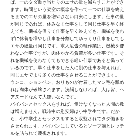
ば、一のタダ働き当たりのエサの量を減らすことができ
ます。時間という架空の概念を作って一つの仕事を終え
るまでのエサの量を増やさない口実にします。仕事の量
が同じであれば、休みなく仕事をして同じ仕事を早く終
えても、機械を借りて仕事を早く終えても、機械を使わ
ずに休養を増やし仕事を分割してゆっくり仕事をしても
エサの総量は同じです。求人広告の軽作業は、機械を使
わない仕事ですが、肉体かかる負荷が多い仕事です。そ
れを機械を使わなくてもできる軽い仕事であると偽って
いるのです。早く仕事をした人に別の仕事を与えれば、
同じエサでより多くの仕事をさせることができます。
ウンコ、ションベン、おりものが付着したマン毛を舐め
れば肉体が破壊されます。洗脳しなければ、人は皆、ヘ
アヌードなんて大嫌いなんです。
パイパンとセックスをすれば、働けなくなった人間の数
は増えません。戦時中の慰安婦は小中学生です。だか
ら、小中学生とセックスをすると収監されてタダ働きを
させられます。パイパンにしているとソープ嬢とレッテ
ルを貼られて蔑視されます。