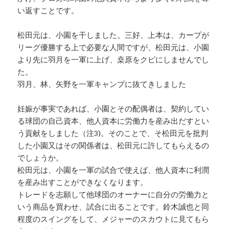
い返すことです。
松田元は、小園を干しました。三好、上本は、カープが
リーグ優勝する上で必要な人間ですが、松田元は、小園
より先に羽月を一軍に上げ、桒原をクビにしませんでし
た。
羽月、林、矢野を一軍キャンプに抜てきしました
妊娠が事実であれば、小園とその配偶者は、契約してい
る球団の自己資本、他人資本に労働力を産み出だすとい
う貢献をしました（注3)。そのことで、そ松田元を批判
した小園又はその関係者は、松田元に許してもらえるの
でしょうか。
松田元は、小園を一軍の試合で使えば、他人資本に利潤
を産み出すことができなくなります。
トレードを志願して他球団のオーナーに自分の労働力と
いう商品を買わせ、試合に出ることです。鈴木誠也と同
程度のスイングをして、メジャーのスカウトに見てもら