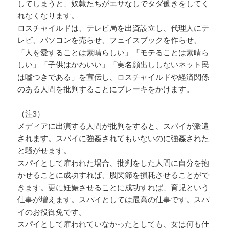
してしまうと、奴隷たちがエサなしでタダ働きをしてく
れなくなります。
ロスチャイルドは、テレビ局を出資設立し、代理人にテ
レビ、パソコンを売らせ、フェイスブックを作らせ、
「人を愛することは素晴らしい」「モテることは素晴ら
しい」「子供はかわいい」「実名顔出ししないネット民
は嘘つきである」を宣伝し、ロスチャイルドや経済関係
のある人間を批判することにブレーキをかけます。
（注3）
メディアに出演する人間が批判をすると、スパイが派遣
されます。スパイに強姦されてもいないのに強姦された
と騒がせます。
スパイとして雇われた場合、批判をした人間に自分を抱
かせることに成功すれば、股関節を損耗させることがで
きます。更に妊娠させることに成功すれば、育児という
仕事が増えます。スパイとしては最高の仕事です。スパ
イのお役御免です。
スパイとして雇われていなかったとしても、女は何も仕