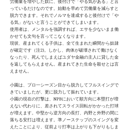
労働量を増やした奴に、後付けで「やる気がある」と言
っているだけなのです。始動を早めて労働量を減らすと
脱力できます。それでノルマを達成すると後付けで「や
る気」がないと言うことができてしまいます。
使用者は、メンタルを強調すれば、エサを少ないまま働
かせても文句を言ってこなくなります。
現状、産まれてくる子供は、全て生まれた瞬間から奴隷
が確定です（注2)。しかし、肉体が破壊されて働けなく
なったり、死んでしまえばユダヤ金融の主人に貸した金
を返してもらえません。産まれてきた生命を殺せとは言
えません。
小園は、プロ一シーズン目から脱力してフルスイングで
きていましたが、更に脱力して振れています。
小園の現在の打撃は、NPBにおいて順方向に本塁打が増
えない代わりに、差されてスライス回転がかかった打球
が増えます。中堅から逆方向の長打、内野と外野の間に
落ちる安打は増えます。準ノーステップのスイングを変
えたことにより、従前より打率は上がりも下がりもしま