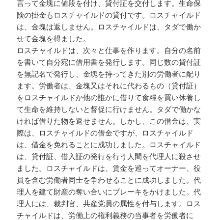
言って金塊に値段を付け、貸付証を交付します。生命保
険の掛金もロスチャイルドの貸付です。ロスチャイルド
は、金塊は返しません。ロスチャイルドは、タダで働か
せて金塊を得ました。
ロスチャイルドは、次々と仕事を作ります。自分の名前
を書いて自分宛に借用書を発行します。同じ数の貸付証
を無記名で発行し、金塊を持ってきた別の労働者に配り
ます。労働者は、金塊又はそれに代わるもの（貸付証）
をロスチャイルドか他の誰かに借りて食糧を買い休養し
て生命を維持しないと督促に行けません。タダで働かな
ければ借りた物を返せません。しかし、この借金は、実
際は、ロスチャイルドの借金ですが、ロスチャイルド
は、借金を免れることに成功しました。ロスチャイルド
は、貸付証、借入証の発行を行う人間を代理人に殺させ
ました。ロスチャイルドは、賃金を巡ってオーナー、役
員を含む労働者同士を争わせることに成功しました。代
理人を建て財産の奪い合いにブレーキをかけました。代
理人には、裁判官、共産党員の属性を付与します。ロス
チャイルドは、労働上の権利義務の当事者を労働者に