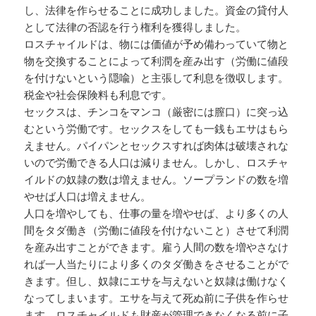
し、法律を作らせることに成功しました。資金の貸付人
として法律の否認を行う権利を獲得しました。
ロスチャイルドは、物には価値が予め備わっていて物と
物を交換することによって利潤を産み出す（労働に値段
を付けないという隠喩）と主張して利息を徴収します。
税金や社会保険料も利息です。
セックスは、チンコをマンコ（厳密には膣口）に突っ込
むという労働です。セックスをしても一銭もエサはもら
えません。パイパンとセックスすれば肉体は破壊されな
いので労働できる人口は減りません。しかし、ロスチャ
イルドの奴隷の数は増えません。ソープランドの数を増
やせば人口は増えません。
人口を増やしても、仕事の量を増やせば、より多くの人
間をタダ働き（労働に値段を付けないこと）させて利潤
を産み出すことができます。雇う人間の数を増やさなけ
れば一人当たりにより多くのタダ働きをさせることがで
きます。但し、奴隷にエサを与えないと奴隷は働けなく
なってしまいます。エサを与えて死ぬ前に子供を作らせ
ます。ロスチャイルドも財産が管理できなくなる前に子