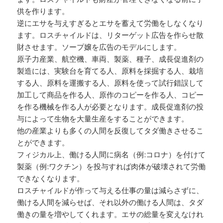
供を作ります。
逆にエサを与えすぎるとエサを蓄えて労働をしなくなり
ます。ロスチャイルドは、リターゲット広告を作らせ散
財させます。ソープ嬢を広告のモデルにします。
原子力産業、航空機、車両、製薬、種子、成長促進剤の
製造には、実験台を育てる人、原料を採掘する人、栽培
する人、原料を運搬する人、原料を使って試行錯誤して
加工して商品を作る人、原作のコピーを作る人、コピー
を作る機械を作る人が必要となります。成長促進剤の投
与によって生物を大量生産をすることができます。
他の産業よりも多くの人間を反復してタダ働きさせるこ
とができます。
フィジカル上、働ける人間に病名（例:コロナ）を付けて
製薬（例:ワクチン）を投与すれば肉体が破壊されて労働
できなくなります。
ロスチャイルドが作って与える仕事の量は減らさずに、
働ける人間を減らせば、それ以外の働ける人間は、タダ
働きの量を増やしてくれます。エサの総量を変えなけれ