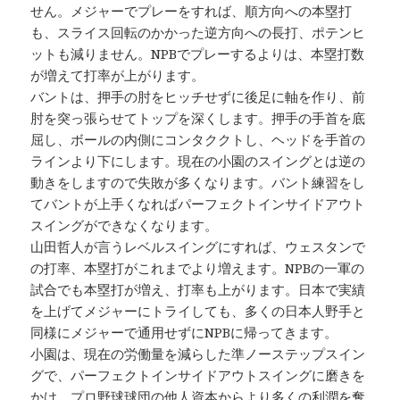
せん。メジャーでプレーをすれば、順方向への本塁打
も、スライス回転のかかった逆方向への長打、ポテンヒ
ットも減りません。NPBでプレーするよりは、本塁打数
が増えて打率が上がります。
バントは、押手の肘をヒッチせずに後足に軸を作り、前
肘を突っ張らせてトップを深くします。押手の手首を底
屈し、ボールの内側にコンタククトし、ヘッドを手首の
ラインより下にします。現在の小園のスイングとは逆の
動きをしますので失敗が多くなります。バント練習をし
てバントが上手くなればパーフェクトインサイドアウト
スイングができなくなります。
山田哲人が言うレベルスイングにすれば、ウェスタンで
の打率、本塁打がこれまでより増えます。NPBの一軍の
試合でも本塁打が増え、打率も上がります。日本で実績
を上げてメジャーにトライしても、多くの日本人野手と
同様にメジャーで通用せずにNPBに帰ってきます。
小園は、現在の労働量を減らした準ノーステップスイン
グで、パーフェクトインサイドアウトスイングに磨きを
かけ、プロ野球球団の他人資本からより多くの利潤を奪