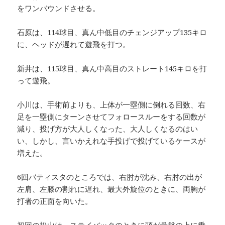
をワンバウンドさせる。
石原は、114球目、真ん中低目のチェンジアップ135キロ
に、ヘッドが遅れて遊飛を打つ。
新井は、115球目、真ん中高目のストレート145キロを打
って遊飛。
小川は、手術前よりも、上体が一塁側に倒れる回数、右
足を一塁側にターンさせてフォロースルーをする回数が
減り、投げ方が大人しくなった、大人しくなるのはい
い、しかし、言いかえれな手投げで投げているケースが
増えた。
6回バティスタのところでは、右肘が沈み、右肘の出が
左肩、左膝の割れに遅れ、最大外旋位のときに、両胸が
打者の正面を向いた。