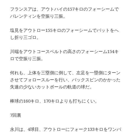
フランスアは、アウトハイの157キロのフォーシームで
バレンティンを空振り三振。
塩見をアウトロー155キロのフォーシームでバットをへ
し折り三ゴロ。
川端をアウトコースベルトの高さのフォーシーム154キ
ロで空振り三振。
何れも、上体を三塁側に倒して、左足を一塁側にターン
させてフォロースルーを行い、バックスピンのかかった
失速の少ないカットボールの軌道の球だ。
棒球の160キロ、170キロよりも打ちにくい。
7回裏
永川は、4球目、アウトローにフォーク133キロをワンバ