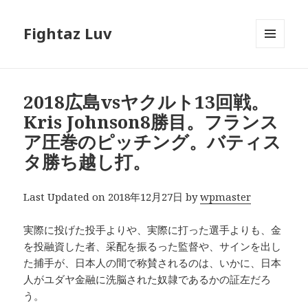
Fightaz Luv
メニュ
ーとウ
ィジェ
ット
2018広島vsヤクルト13回戦。
Kris Johnson8勝目。フランス
ア圧巻のピッチング。バティス
タ勝ち越し打。
Last Updated on 2018年12月27日 by
wpmaster
実際に投げた投手よりや、実際に打った選手よりも、金
を投融資した者、采配を振るった監督や、サインを出し
た捕手が、日本人の間で称賛されるのは、いかに、日本
人がユダヤ金融に洗脳された奴隷であるかの証左だろ
う。