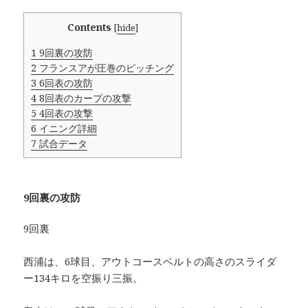
Contents
[
hide
]
1
9回裏の攻防
2
フランスアが圧巻のピッチング
3
6回表の攻防
4
8回表のカープの攻撃
5
4回表の攻撃
6
イニング詳細
7
試合データ
9回裏の攻防
9回裏
西浦は、6球目、アウトコースベルトの高さのスライダ
ー134キロを空振り三振。