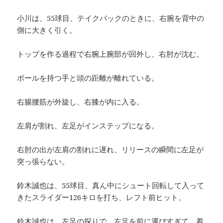
小川は、55球目、テイクバックのときに、右腕を背中の
側に大きく引く。
トップを作る過程で右腕上腕部が回外し、右肘が沈む。
ボールを持つ手と頭の距離が離れている。
右腸腰筋が外旋し、右膝が内に入る。
左肩が割れ、左足がインステップになる。
右肘の出が左肩の割れに遅れ、リリースの瞬間に左足が
突っ張らない。
鈴木誠也は、55球目、真ん中にシュート回転して入って
きたスライダー126キロを打ち、レフト前ヒット。
鈴木誠也は、左足の探りで、左足を前に運びすぎて、着