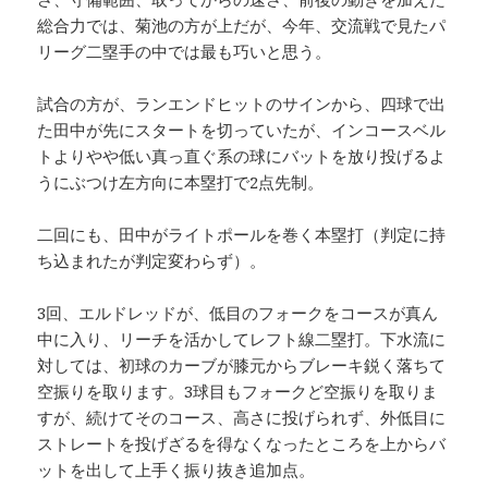
総合力では、菊池の方が上だが、今年、交流戦で見たパ
リーグ二塁手の中では最も巧いと思う。
試合の方が、ランエンドヒットのサインから、四球で出
た田中が先にスタートを切っていたが、インコースベル
トよりやや低い真っ直ぐ系の球にバットを放り投げるよ
うにぶつけ左方向に本塁打で2点先制。
二回にも、田中がライトポールを巻く本塁打（判定に持
ち込まれたが判定変わらず）。
3回、エルドレッドが、低目のフォークをコースが真ん
中に入り、リーチを活かしてレフト線二塁打。下水流に
対しては、初球のカーブが膝元からブレーキ鋭く落ちて
空振りを取ります。3球目もフォークど空振りを取りま
すが、続けてそのコース、高さに投げられず、外低目に
ストレートを投げざるを得なくなったところを上からバ
ットを出して上手く振り抜き追加点。