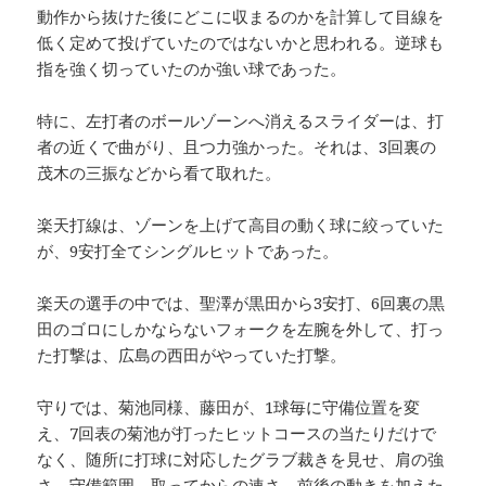
動作から抜けた後にどこに収まるのかを計算して目線を
低く定めて投げていたのではないかと思われる。逆球も
指を強く切っていたのか強い球であった。
特に、左打者のボールゾーンへ消えるスライダーは、打
者の近くで曲がり、且つ力強かった。それは、3回裏の
茂木の三振などから看て取れた。
楽天打線は、ゾーンを上げて高目の動く球に絞っていた
が、9安打全てシングルヒットであった。
楽天の選手の中では、聖澤が黒田から3安打、6回裏の黒
田のゴロにしかならないフォークを左腕を外して、打っ
た打撃は、広島の西田がやっていた打撃。
守りでは、菊池同様、藤田が、1球毎に守備位置を変
え、7回表の菊池が打ったヒットコースの当たりだけで
なく、随所に打球に対応したグラブ裁きを見せ、肩の強
さ、守備範囲、取ってからの速さ、前後の動きを加えた