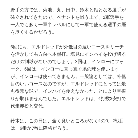
野手の方では、菊池、丸、田中、鈴木と軸となる選手が
確立されてきたので、ペナントを戦う上で、2軍選手を
一人でも多く一軍半レベルにして一軍で使える選手の層
を厚くするかだろう。
6回にも、エルドレッドが外低目の遠いコースをリーチ
を活かして右方向へ本塁打。塩見にインハイを投げ切る
だけの制球がないのでしょう。3回は、インローにフォ
ーク、6回は、インローに真っ直ぐ系の球を使います
が、インローは使ってきません。一般論としては、外低
目のいいコースなのですが、エルドレッドにとっては最
も得意な球で、インハイを使えなかったことにより空振
りが取れませんでした。エルドレッドは、4打数3安打で
代走赤松と交代。
鈴木は、この日は、全く良いところがなく4の0。2戦目
は、6番か7番に降格だろう。