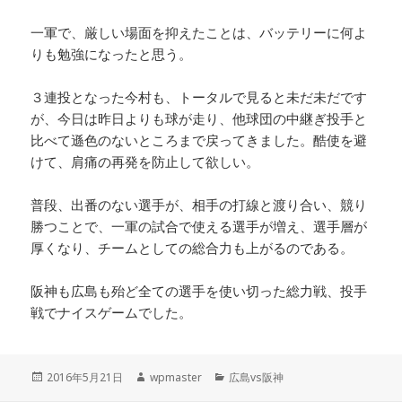
一軍で、厳しい場面を抑えたことは、バッテリーに何よ
りも勉強になったと思う。
３連投となった今村も、トータルで見ると未だ未だです
が、今日は昨日よりも球が走り、他球団の中継ぎ投手と
比べて遜色のないところまで戻ってきました。酷使を避
けて、肩痛の再発を防止して欲しい。
普段、出番のない選手が、相手の打線と渡り合い、競り
勝つことで、一軍の試合で使える選手が増え、選手層が
厚くなり、チームとしての総合力も上がるのである。
阪神も広島も殆ど全ての選手を使い切った総力戦、投手
戦でナイスゲームでした。
投
作
カ
2016年5月21日
wpmaster
広島vs阪神
稿
成
テ