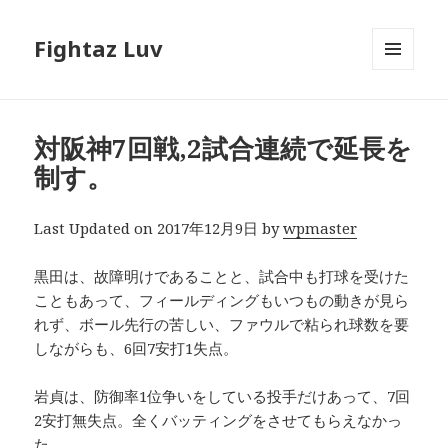
Fightaz Luv
メニュ
ーとウ
ィジェ
ット
対阪神7回戦,2試合連続で延長を
制す。
Last Updated on 2017年12月9日 by
wpmaster
黒田は、故障明けであることと、試合中も打球を受けた
こともあって、フィールディングもいつもの動きが見ら
れず、ボール先行の苦しい、ファウルで粘られ球数を要
しながらも、6回7安打1失点。
岩貞は、防御率1位争いをしている投手だけあって、7回
2安打無失点。全くバッティングをさせてもらえなかっ
た。