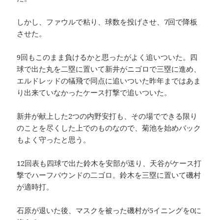
しかし、ファウルで粘り、球数を投げさせ、7回で降板
させた。
9回もこのまま負けるかと思ったがよく追いついた。四
球で出た丸を二塁に置いて新井がニゴロで三塁に進め、
エルドレッドの犠飛で同点に追いついた昨年まではあま
り出来ていなかったケース打撃で追いついた。
新井が献上した2つの内野安打も、その場でできる限り
のことを尽くした上でのものなので、菊池を始めバック
もよく守ったと思う。
12回表も四球で出た鈴木を安部が送り、天谷がケース打
撃でハーフバウンドの二ゴロ。鈴木を三塁に置いて磯村
が適時打。
石原が退いた後、マスクを被った磯村が5イニングを0に