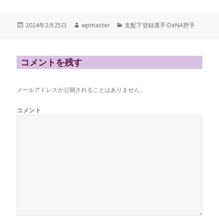
投
作
カ
2024年2月25日
wpmaster
支配下登録選手:DeNA野手
稿
成
テ
日:
者
ゴ
リ
ー
コメントを残す
メールアドレスが公開されることはありません。
コメント