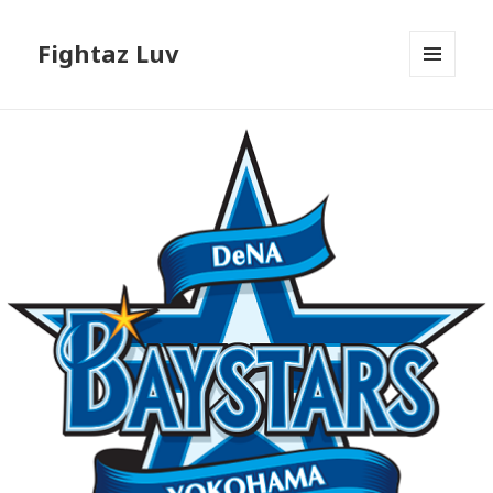
Fightaz Luv
メニュ
ーとウ
ィジェ
ット