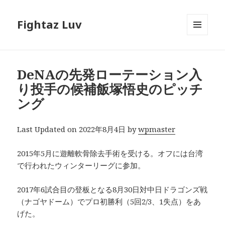
Fightaz Luv
メニュ
ーとウ
ィジェ
ット
DeNAの先発ローテーション入
り投手の候補飯塚悟史のピッチ
ング
Last Updated on 2022年8月4日 by
wpmaster
2015年5月に遊離軟骨除去手術を受ける。オフには台湾
で行われたウィンターリーグに参加。
2017年6試合目の登板となる8月30日対中日ドラゴンズ戦
（ナゴヤドーム）でプロ初勝利（5回2/3、1失点）をあ
げた。