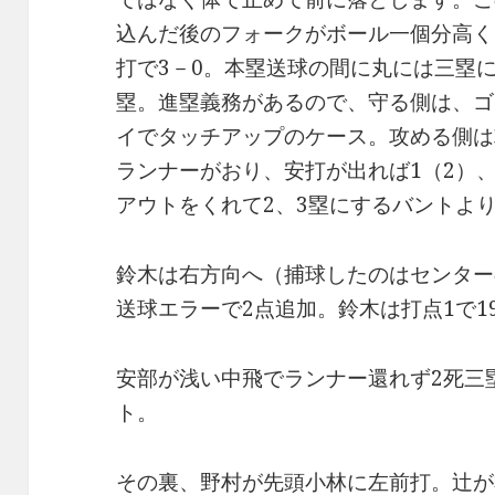
込んだ後のフォークがボール一個分高く
打で3－0。本塁送球の間に丸には三塁
塁。進塁義務があるので、守る側は、ゴ
イでタッチアップのケース。攻める側は
ランナーがおり、安打が出れば1（2）
アウトをくれて2、3塁にするバントよ
鈴木は右方向へ（捕球したのはセンター
送球エラーで2点追加。鈴木は打点1で1
安部が浅い中飛でランナー還れず2死三
ト。
その裏、野村が先頭小林に左前打。辻が