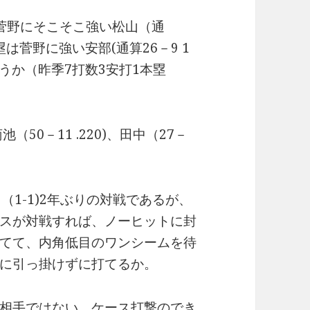
菅野にそこそこ強い松山（通
は菅野に強い安部(通算26－9 1
ろうか（昨季7打数3安打1本塁
池（50－11 .220)、田中（27－
（1-1)2年ぶりの対戦であるが、
スが対戦すれば、ノーヒットに封
てて、内角低目のワンシームを待
に引っ掛けずに打てるか。
相手ではない。ケース打撃のでき