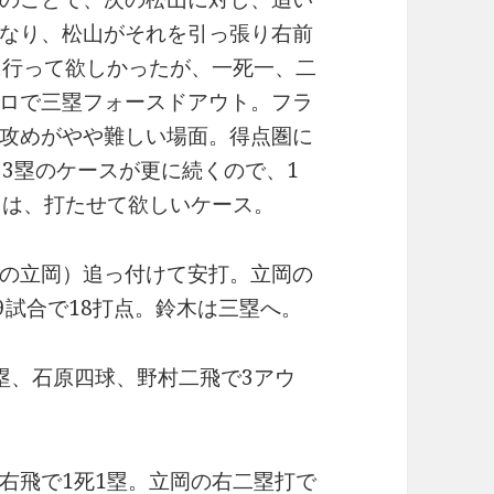
なり、松山がそれを引っ張り右前
に行って欲しかったが、一死一、二
ロで三塁フォースドアウト。フラ
攻めがやや難しい場面。得点圏に
、3塁のケースが更に続くので、1
りは、打たせて欲しいケース。
の立岡）追っ付けて安打。立岡の
9試合で18打点。鈴木は三塁へ。
塁、石原四球、野村二飛で3アウ
右飛で1死1塁。立岡の右二塁打で