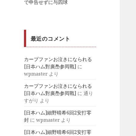
で申告せずに与四球
最近のコメント
カープファンお泣きになられる
[日夲ハム對廣㠀参囘戰]
に
wpmaster
より
カープファンお泣きになられる
[日夲ハム對廣㠀参囘戰]
に
通り
すがり
より
[日本ハム]細野晴希6回2安打零
封
に
wpmaster
より
[日本ハム]細野晴希6回2安打零