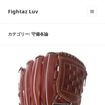
Fightaz Luv
メニュ
ーとウ
ィジェ
ット
カテゴリー:
守備各論