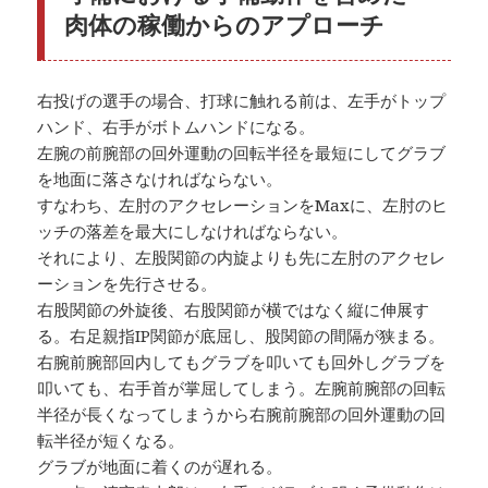
肉体の稼働からのアプローチ
右投げの選手の場合、打球に触れる前は、左手がトップ
ハンド、右手がボトムハンドになる。
左腕の前腕部の回外運動の回転半径を最短にしてグラブ
を地面に落さなければならない。
すなわち、左肘のアクセレーションをMaxに、左肘のヒ
ッチの落差を最大にしなければならない。
それにより、左股関節の内旋よりも先に左肘のアクセレ
ーションを先行させる。
右股関節の外旋後、右股関節が横ではなく縦に伸展す
る。右足親指IP関節が底屈し、股関節の間隔が狭まる。
右腕前腕部回内してもグラブを叩いても回外しグラブを
叩いても、右手首が掌屈してしまう。左腕前腕部の回転
半径が長くなってしまうから右腕前腕部の回外運動の回
転半径が短くなる。
グラブが地面に着くのが遅れる。