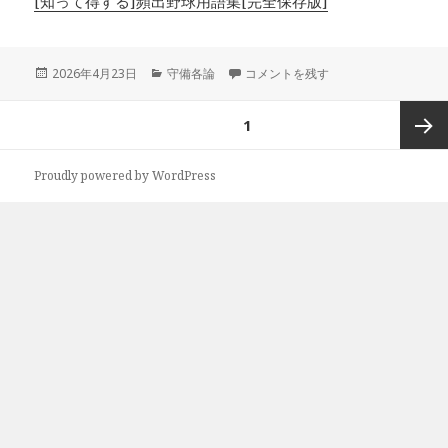
[知って得する]頻出野球用語集[完全保存版]
投
カ
清宮幸太郎の守備動作に生じた誤差は
2026年4月23日
守備各論
コメントを残す
稿
テ
日:
ゴ
投
ページ
1
リ
稿
ー
ナ
次ペー
Proudly powered by WordPress
ビ
ゲ
ジ
ー
シ
ョ
ン