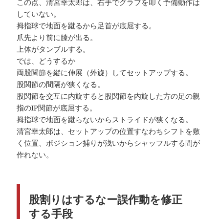
この点、清宮幸太郎は、右手でグラブを叩く予備動作は
していない。
拇指球で地面を蹴るから足首が底屈する。
爪先より前に膝が出る。
上体がタンブルする。
では、どうするか
両股関節を縦に伸展（外旋）してセットアップする。
股関節の間隔が狭くなる。
股関節を交互に内旋すると股関節を内旋した方の足の親
指のIP関節が底屈する。
拇指球で地面を蹴らないからストライドが狭くなる。
清宮幸太郎は、セットアップの位置すなわちシフトを敷
く位置、ポジション捕りが浅いからシャッフルする間が
作れない。
股割りはするなー誤作動を修正
する手段