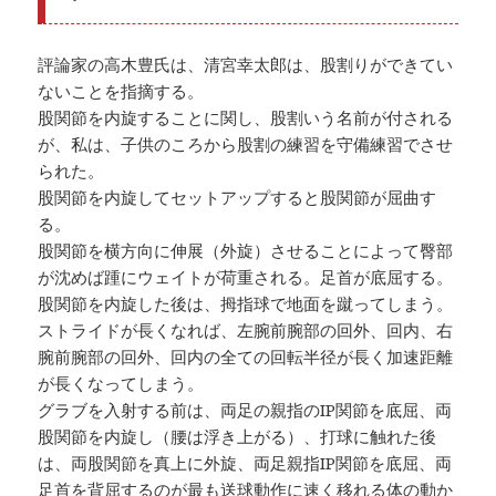
評論家の高木豊氏は、清宮幸太郎は、股割りができてい
ないことを指摘する。
股関節を内旋することに関し、股割いう名前が付される
が、私は、子供のころから股割の練習を守備練習でさせ
られた。
股関節を内旋してセットアップすると股関節が屈曲す
る。
股関節を横方向に伸展（外旋）させることによって臀部
が沈めば踵にウェイトが荷重される。足首が底屈する。
股関節を内旋した後は、拇指球で地面を蹴ってしまう。
ストライドが長くなれば、左腕前腕部の回外、回内、右
腕前腕部の回外、回内の全ての回転半径が長く加速距離
が長くなってしまう。
グラブを入射する前は、両足の親指のIP関節を底屈、両
股関節を内旋し（腰は浮き上がる）、打球に触れた後
は、両股関節を真上に外旋、両足親指IP関節を底屈、両
足首を背屈するのが最も送球動作に速く移れる体の動か