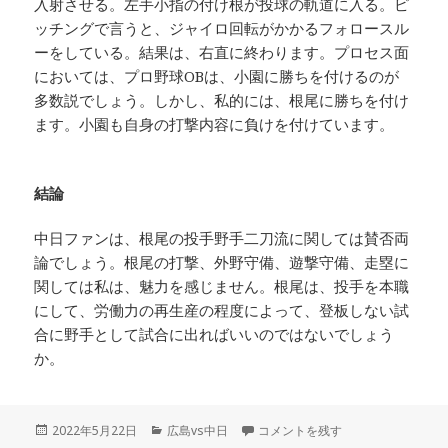
入射させる。左手小指の付け根が投球の軌道に入る。ピ
ッチングで言うと、ジャイロ回転がかかるフォロースル
ーをしている。結果は、右直に終わります。プロセス面
においては、プロ野球OBは、小園に勝ちを付けるのが
多数説でしょう。しかし、私的には、根尾に勝ちを付け
ます。小園も自身の打撃内容に負けを付けています。
結論
中日ファンは、根尾の投手野手二刀流に関しては賛否両
論でしょう。根尾の打撃、外野守備、遊撃守備、走塁に
関しては私は、魅力を感じません。根尾は、投手を本職
にして、労働力の再生産の程度によって、登板しない試
合に野手として試合に出ればいいのではないでしょう
か。
投
カ
カープ打線、一軍初登板、敗戦処理
2022年5月22日
広島vs中日
コメントを残す
稿
テ