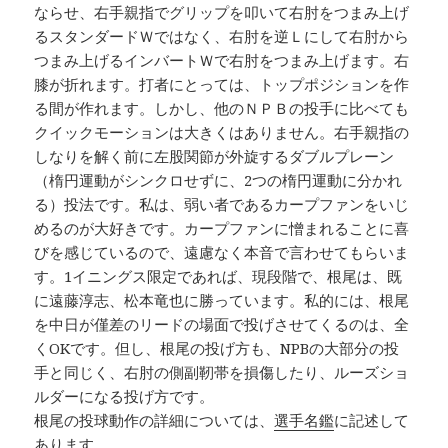
ならせ、右手親指でグリップを叩いて右肘をつまみ上げ
るスタンダードＷではなく、右肘を逆Ｌにして右肘から
つまみ上げるインバートＷで右肘をつまみ上げます。右
膝が折れます。打者にとっては、トップポジションを作
る間が作れます。しかし、他のＮＰＢの投手に比べても
クイックモーションは大きくはありません。右手親指の
しなりを解く前に左股関節が外旋するダブルプレーン
（楕円運動がシンクロせずに、2つの楕円運動に分かれ
る）投法です。私は、弱い者であるカープファンをいじ
めるのが大好きです。カープファンに憎まれることに喜
びを感じているので、遠慮なく本音で言わせてもらいま
す。1イニングス限定であれば、現段階で、根尾は、既
に遠藤淳志、松本竜也に勝っています。私的には、根尾
を中日が僅差のリードの場面で投げさせてくるのは、全
くOKです。但し、根尾の投げ方も、NPBの大部分の投
手と同じく、右肘の側副靭帯を損傷したり、ルーズショ
ルダーになる投げ方です。
根尾の投球動作の詳細については、
選手名鑑
に記述して
あります。