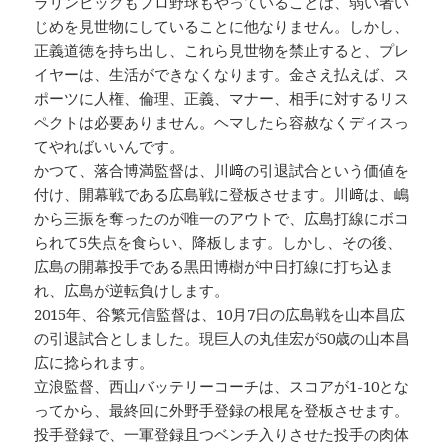
ラリンピックもプロ野球もやっていることは、弱い者い
じめを見世物にしていることに他なりません。しかし、
正義道徳を持ち出し、これら見世物を禁止すると、プレ
イヤーは、生活ができなくなります。金さえ払えば、ス
ポーツに人権、倫理、正義、マナー、相手に対するリス
ペクトは必要ありません。ヘマしたら容赦なくディスっ
てやればいいんです。
かつて、落合博満監督は、川﨑の引退試合という価値を
付け、開幕戦である広島戦に登板させます。川﨑は、嶋
から三振を奪ったのが唯一のアウトで、広島打線にボコ
られて5失点を食らい、降板します。しかし、その後、
広島の開幕投手である黒田博樹が中日打線に打ち込ま
れ、広島が逆転負けします。
2015年、谷繁元信監督は、10月7日の広島戦を山本昌広
の引退試合としました。現巨人の丸佳宏が50歳の山本昌
広に捻られます。
立浪監督、西山バッテリーコーチは、スコアが1-10とな
ってから、最終回に外野手登録の根尾を登板させます。
投手登録で、一軍登録且つベンチ入りさせた投手の肉体