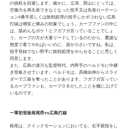
の損耗を回避します。確かに、立浪、西山にとっては、
労働力を再生産できなくなった投手又は先発ローテーシ
ョン6番手若しくは敗戦処理の投手しかボコれない広島
打線は嘲笑と憐みの対象でしょう。カープファンの中に
は、舐めんなボケ！とフガフガ言っていることでしょ
う。カープの方が大量リードしているのだから、鷹揚な
態度で看てやればいいのに、器が小さいですね。私は、
投手登録でない野手に敗戦処理をやらせることに禿しく
同意します。
また、広島の達川も監督時代、内野手のペルドモに中継
ぎ登板させています。ペルドモは、髙橋由伸からスライ
ダーで三振を奪ったことがあります。フガフガ言ってい
るカープファンも、カープＯＢがしたことを棚に上げて
いるのです。
一軍初登板根尾昂vs広島打線
根尾は、クイックモーションにおいても、右手親指をし