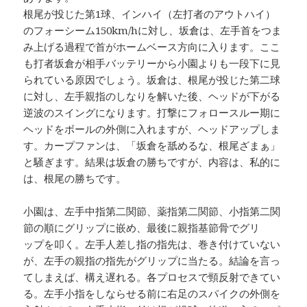
根尾が投じた第1球、インハイ（左打者のアウトハイ）
のフォーシーム150km/hに対し、坂倉は、左手首をつま
み上げる過程で首がホームベース方向に入ります。ここ
も打者坂倉が相手バッテリーから小園よりも一段下に見
られている原因でしょう。坂倉は、根尾が投じた第二球
に対し、左手親指のしなりを解いた後、ヘッドが下がる
逆波のスイングになります。打撃にフォロースルー期に
ヘッドをボールの外側に入れますが、ヘッドアップしま
す。カープファンは、「坂倉を舐めるな、根尾ざまぁ」
と騒ぎます。結果は坂倉の勝ちですが、内容は、私的に
は、根尾の勝ちです。
小園は、左手中指第二関節、薬指第二関節、小指第二関
節の順にグリップに嵌め、最後に親指基節骨でグリ
ップを叩く。左手人差し指の指先は、巻き付けていない
が、左手の親指の指先がグリップに当たる。結論を言っ
てしまえば、構え遅れる。各プロセスで頸反射できてい
る。左手小指をしならせる前に右足のスパイクの外側を