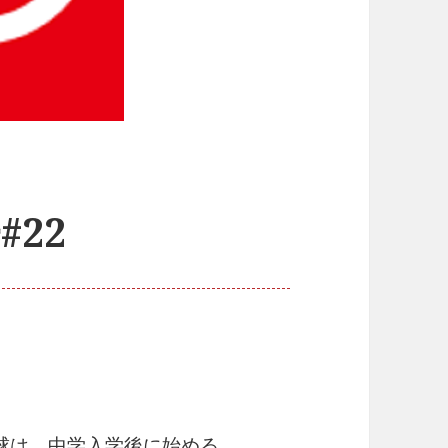
#22
球は、中学入学後に始める。