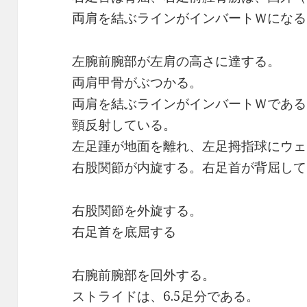
両肩を結ぶラインがインバートＷになる
左腕前腕部が左肩の高さに達する。
両肩甲骨がぶつかる。
両肩を結ぶラインがインバートＷである
頸反射している。
左足踵が地面を離れ、左足拇指球にウェ
右股関節が内旋する。右足首が背屈して
右股関節を外旋する。
右足首を底屈する
右腕前腕部を回外する。
ストライドは、6.5足分である。