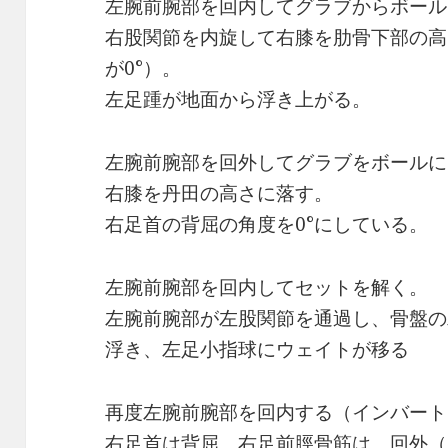
左腕前腕部を回内してグラブからボール
右股関節を内旋して右膝を肋骨下部の高
が0°）。
左足踵が地面から浮き上がる。
左腕前腕部を回外してグラブをボールに
右膝を丹田の高さに落す。
右足首の背屈の角度を0°にしている。
左腕前腕部を回内してセットを解く。
左腕前腕部が左股関節を通過し、骨盤の
浮き、左足小指球にウェイトが移る
再度左腕前腕部を回内する（インバート
右足首は背屈、右足前脛骨筋は、回外（