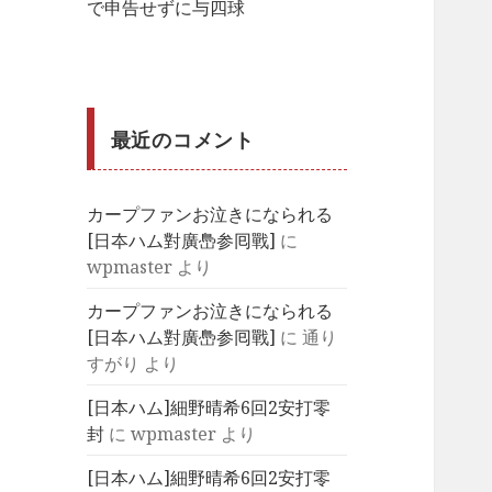
で申告せずに与四球
最近のコメント
カープファンお泣きになられる
[日夲ハム對廣㠀参囘戰]
に
wpmaster
より
カープファンお泣きになられる
[日夲ハム對廣㠀参囘戰]
に
通り
すがり
より
[日本ハム]細野晴希6回2安打零
封
に
wpmaster
より
[日本ハム]細野晴希6回2安打零