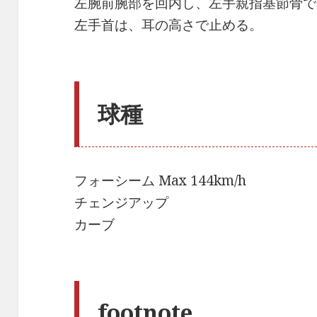
左腕前腕部を回内し、左手親指基節骨で
左手首は、耳の高さで止める。
球種
フォーシーム Max 144km/h
チェンジアップ
カーブ
footnote