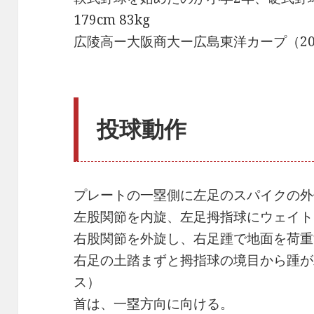
179cm 83kg
広陵高ー大阪商大ー広島東洋カープ（20
投球動作
プレートの一塁側に左足のスパイクの外
左股関節を内旋、左足拇指球にウェイト
右股関節を外旋し、右足踵で地面を荷重
右足の土踏まずと拇指球の境目から踵が
ス）
首は、一塁方向に向ける。