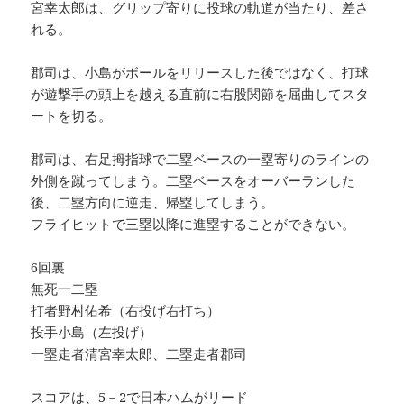
宮幸太郎は、グリップ寄りに投球の軌道が当たり、差さ
れる。
郡司は、小島がボールをリリースした後ではなく、打球
が遊撃手の頭上を越える直前に右股関節を屈曲してスタ
ートを切る。
郡司は、右足拇指球で二塁ベースの一塁寄りのラインの
外側を蹴ってしまう。二塁ベースをオーバーランした
後、二塁方向に逆走、帰塁してしまう。
フライヒットで三塁以降に進塁することができない。
6回裏
無死一二塁
打者野村佑希（右投げ右打ち）
投手小島（左投げ）
一塁走者清宮幸太郎、二塁走者郡司
スコアは、5－2で日本ハムがリード