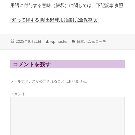
用語に付与する意味（解釈）に関しては、下記記事参照
[知って得する]頻出野球用語集[完全保存版]
投
作
カ
2025年9月22日
wpmaster
日本ハムvsロッテ
稿
成
テ
日:
者
ゴ
リ
ー
コメントを残す
メールアドレスが公開されることはありません。
コメント