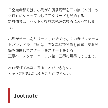
二塁走者郡司は、小島が左腕前腕部を回内後（左肘コッ
ク前）にシャッフルして二次リードを開始する。
野村佑希は、ヘッドが投球の軌道の後ろに入ってしま
う。
小島がボールをリリースした後ではなく内野でファース
トバウンド後、郡司は、右足親指IP関節を背屈、左股関
節を屈曲してスタートをスタートを切る。
三塁ベースをオーバーラン後、三塁に帰塁してしまう。
左前安打で本塁に還ることができない。
ヒット3本で1点も取ることができない。
footnote