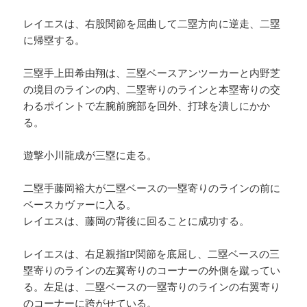
レイエスは、右股関節を屈曲して二塁方向に逆走、二塁
に帰塁する。
三塁手上田希由翔は、三塁ベースアンツーカーと内野芝
の境目のラインの内、二塁寄りのラインと本塁寄りの交
わるポイントで左腕前腕部を回外、打球を潰しにかか
る。
遊撃小川龍成が三塁に走る。
二塁手藤岡裕大が二塁ベースの一塁寄りのラインの前に
ベースカヴァーに入る。
レイエスは、藤岡の背後に回ることに成功する。
レイエスは、右足親指IP関節を底屈し、二塁ベースの三
塁寄りのラインの左翼寄りのコーナーの外側を蹴ってい
る。左足は、二塁ベースの一塁寄りのラインの右翼寄り
のコーナーに跨がせている。