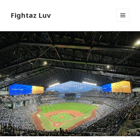
Fightaz Luv
メニュ
ーとウ
ィジェ
ット