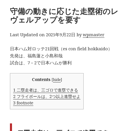
守備の動きに応じた走塁術のレ
ヴェルアップを要す
Last Updated on 2025年9月22日 by
wpmaster
日本ハム対ロッテ21回戦（es con field hokkaido）
先発は、福島蓮と小島和哉
試合は、7－2で日本ハムが勝利
Contents
[
hide
]
1
二塁走者は、三ゴロで進塁できる
2
フライボールは、2つ以上進塁せよ
3
footnote