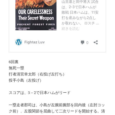
6回裏
無死一塁
打者清宮幸太郎（右投げ左打ち）
投手小島（左投げ）
スコアは、5－2で日本ハムがリード
一塁走者郡司は、小島が左腕前腕部を回内後（左肘コッ
ク前）、左股関節を屈曲して二次リードを開始する。清