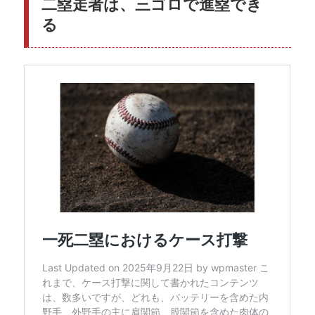
二塁走者は、三ゴロで進塁でき
る