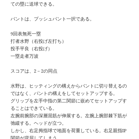
ての塁に送球できる。
バントは、プッシュバント一択である。
9回表無死一塁
打者水野（右投げ左打ち）
投手平良（右投げ）
一塁走者万波
スコアは、2－2の同点
水野は、ヒッティングの構えからバントに切り替えるの
ではなく、バントの構えをしてセットアップする。
グリップを左手中指の第二関節に嵌めてセットアップす
ることはできている。
左腕前腕部の深層屈筋が伸展する。左腕上腕部棘下筋が
弛緩する。ヘッドが立つ。
しかし、右足拇指球で地面を荷重している。右足親指IP
関節が背屈してしまう。