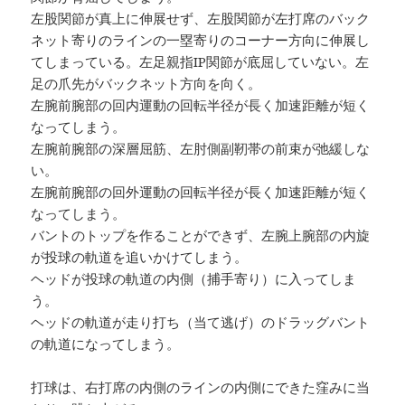
左股関節が真上に伸展せず、左股関節が左打席のバック
ネット寄りのラインの一塁寄りのコーナー方向に伸展し
てしまっている。左足親指IP関節が底屈していない。左
足の爪先がバックネット方向を向く。
左腕前腕部の回内運動の回転半径が長く加速距離が短く
なってしまう。
左腕前腕部の深層屈筋、左肘側副靭帯の前束が弛緩しな
い。
左腕前腕部の回外運動の回転半径が長く加速距離が短く
なってしまう。
バントのトップを作ることができず、左腕上腕部の内旋
が投球の軌道を追いかけてしまう。
ヘッドが投球の軌道の内側（捕手寄り）に入ってしま
う。
ヘッドの軌道が走り打ち（当て逃げ）のドラッグバント
の軌道になってしまう。
打球は、右打席の内側のラインの内側にできた窪みに当