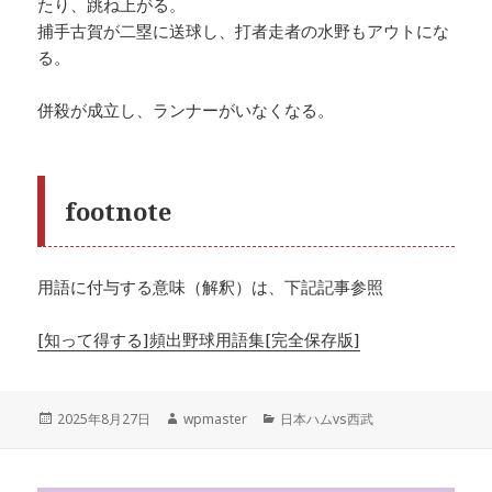
たり、跳ね上がる。
捕手古賀が二塁に送球し、打者走者の水野もアウトにな
る。
併殺が成立し、ランナーがいなくなる。
footnote
用語に付与する意味（解釈）は、下記記事参照
[知って得する]頻出野球用語集[完全保存版]
投
作
カ
2025年8月27日
wpmaster
日本ハムvs西武
稿
成
テ
日:
者
ゴ
リ