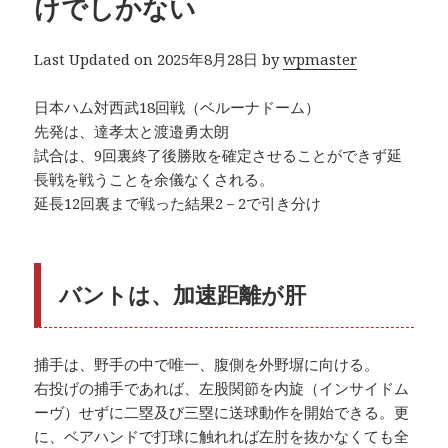
けでしかない
Last Updated on 2025年8月28日 by
wpmaster
日本ハム対西武18回戦（ベルーナドーム）
先発は、達孝太と渡邉勇太朗
試合は、9回裏終了後勝敗を確定させることができず延
長戦を戦うことを余儀なくされる。
延長12回裏まで戦った結果2－2で引き分け
バントは、加速距離が肝
捕手は、野手の中で唯一、腹側を外野塀に向ける。
右投げの捕手であれば、左股関節を内旋（インサイドム
ーヴ）せずに二塁及び三塁に送球動作を開始できる。更
に、ベアハンドで打球に触れれば左肘を抜かなくても全