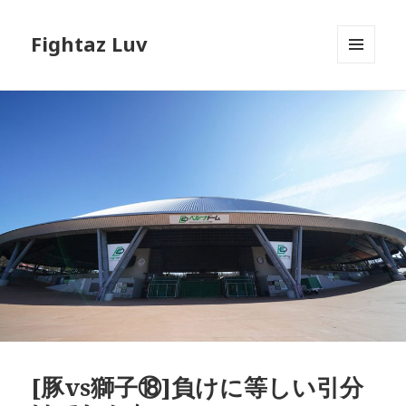
Fightaz Luv
メニュ
ーとウ
ィジェ
ット
[豚vs獅子⑱]負けに等しい引分