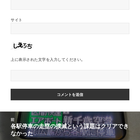
サイト
上に表示された文字を入力してください。
投
前
稿
各駅停車の走塁の撲滅という課題はクリアでき
前
ナ
なかった
の