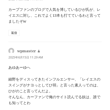
カープファンのブログで人気を博しているひが氏が、レ
イエスに対し、これでよく13本も打てているわと言って
ましたぞw
返信
wpmaster
よ
り:
2025年6月15日 11:29 AM
あゆあーゆへ
細野をディスってきたインフルエンサー、「レイエスの
スイングがナヨっとしてひ弱」と言った素人ってのは、
ひがのこと言ってんだよ。
そんなん、カーファンで俺のサイト読んでる奴は、誰で
も知ってとわ