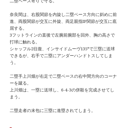
二塁ベース寄りで守る。
奈良間は、右股関節を内旋し二塁ベース方向に斜めに前
進、両股関節が交互に外旋、両足親指IP関節が交互に底
屈する。
3フットラインの直後で左腕前腕部を回外、胸の高さで
打球に触れる。
シャッフル2往復、インサイドムーヴ135°で三塁に送球
できるが、右手で二塁にアンダーハンドトスしてしま
う。
二塁手上川畑が右足で二塁ベースの右中間方向のコーナ
ーを蹴る。
上川畑は、一塁に送球し、6-4-3の併殺を完成させてし
まう。
二塁走者の末包に三塁に進塁されてしまう。