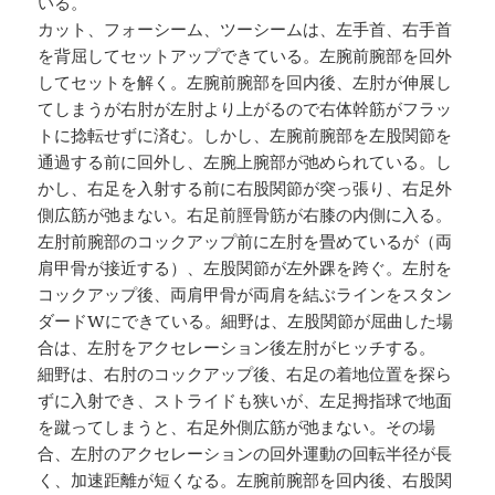
いる。
カット、フォーシーム、ツーシームは、左手首、右手首
を背屈してセットアップできている。左腕前腕部を回外
してセットを解く。左腕前腕部を回内後、左肘が伸展し
てしまうが右肘が左肘より上がるので右体幹筋がフラッ
トに捻転せずに済む。しかし、左腕前腕部を左股関節を
通過する前に回外し、左腕上腕部が弛められている。し
かし、右足を入射する前に右股関節が突っ張り、右足外
側広筋が弛まない。右足前脛骨筋が右膝の内側に入る。
左肘前腕部のコックアップ前に左肘を畳めているが（両
肩甲骨が接近する）、左股関節が左外踝を跨ぐ。左肘を
コックアップ後、両肩甲骨が両肩を結ぶラインをスタン
ダードWにできている。細野は、左股関節が屈曲した場
合は、左肘をアクセレーション後左肘がヒッチする。
細野は、右肘のコックアップ後、右足の着地位置を探ら
ずに入射でき、ストライドも狭いが、左足拇指球で地面
を蹴ってしまうと、右足外側広筋が弛まない。その場
合、左肘のアクセレーションの回外運動の回転半径が長
く、加速距離が短くなる。左腕前腕部を回内後、右股関