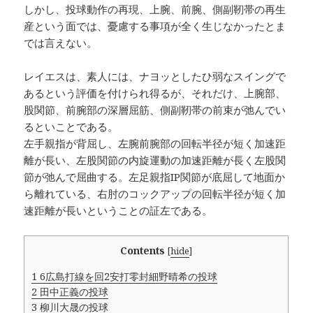
しかし、投球動作の再現、上腕、前腕、側副靭帯の再生
産という面では、憂慮する事項が全く生じなかったとま
では言えない。
レイエスは、素人には、ナヨッとしたひ弱なスイングで
あるという評価を付けられ得るが、それだけ、上腕部、
股関節、前腕部の深層屈筋、側副靭帯の前束が弛んでい
るといことである。
左手親指が背屈し、左腕前腕部の回転半径が短く加速距
離が長い、左股関節の内旋運動の加速距離が長く左股関
節が弛んで屈曲する。左足親指IP関節が底屈して地面か
ら離れている、右肘のコックアップの回転半径が短く加
速距離が長いということの証左である。
Contents
[
hide
]
1
6広島打線を回2安打零封細野晴希の投球
2
田中正義の投球
3
柳川大晟の投球