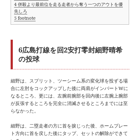
4
併殺より最前位を走る走者から奪う一つのアウトを優
先しろ
5
footnote
6広島打線を回2安打零封細野晴希
の投球
細野は、スプリット、ツーシーム系の変化球を投ずる場
合に左肘をコックアップした後に両肩がインバートWに
なるところ、更には、左腕前腕部を回内後に左腕上腕部
が反張するところを完全に消滅させるところまでには至
らなかった。
細野は、二塁走者の方に首を捩じった後、ホームプレー
ト方向に首を戻した後にタップ、セットの解除ができて