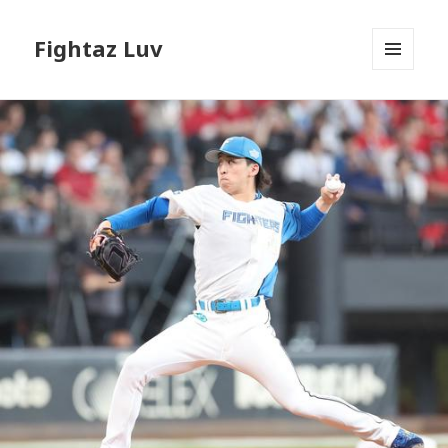
Fightaz Luv
メニュ
ーとウ
ィジェ
ット