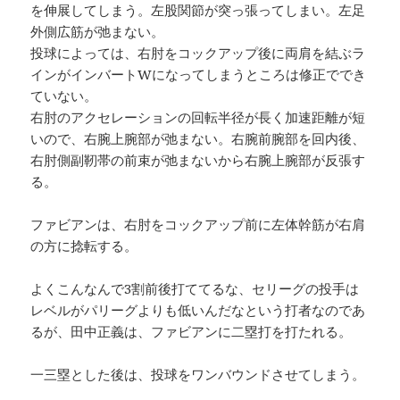
を伸展してしまう。左股関節が突っ張ってしまい。左足
外側広筋が弛まない。
投球によっては、右肘をコックアップ後に両肩を結ぶラ
インがインバートWになってしまうところは修正ででき
ていない。
右肘のアクセレーションの回転半径が長く加速距離が短
いので、右腕上腕部が弛まない。右腕前腕部を回内後、
右肘側副靭帯の前束が弛まないから右腕上腕部が反張す
る。
ファビアンは、右肘をコックアップ前に左体幹筋が右肩
の方に捻転する。
よくこんなんで3割前後打ててるな、セリーグの投手は
レベルがパリーグよりも低いんだなという打者なのであ
るが、田中正義は、ファビアンに二塁打を打たれる。
一三塁とした後は、投球をワンバウンドさせてしまう。