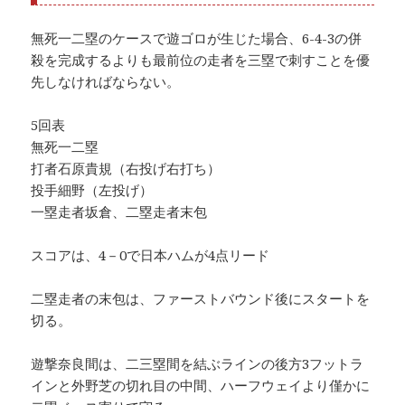
無死一二塁のケースで遊ゴロが生じた場合、6-4-3の併
殺を完成するよりも最前位の走者を三塁で刺すことを優
先しなければならない。
5回表
無死一二塁
打者石原貴規（右投げ右打ち）
投手細野（左投げ）
一塁走者坂倉、二塁走者末包
スコアは、4－0で日本ハムが4点リード
二塁走者の末包は、ファーストバウンド後にスタートを
切る。
遊撃奈良間は、二三塁間を結ぶラインの後方3フットラ
インと外野芝の切れ目の中間、ハーフウェイより僅かに