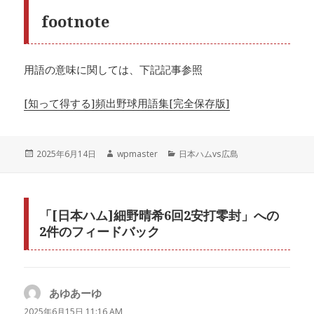
footnote
用語の意味に関しては、下記記事参照
[知って得する]頻出野球用語集[完全保存版]
投
作
カ
2025年6月14日
wpmaster
日本ハムvs広島
稿
成
テ
日:
者
ゴ
リ
ー
「[日本ハム]細野晴希6回2安打零封」への
2件のフィードバック
あゆあーゆ
よ
り:
2025年6月15日 11:16 AM