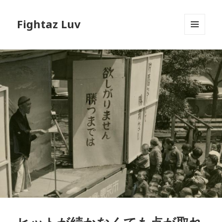
Fightaz Luv
メニュ
ーとウ
ィジェ
ット