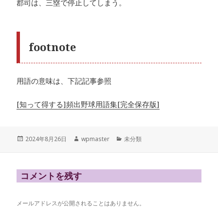
郡司は、三塁で停止してしまう。
footnote
用語の意味は、下記記事参照
[知って得する]頻出野球用語集[完全保存版]
投
作
カ
2024年8月26日
wpmaster
未分類
稿
成
テ
日:
者
ゴ
リ
ー
コメントを残す
メールアドレスが公開されることはありません。