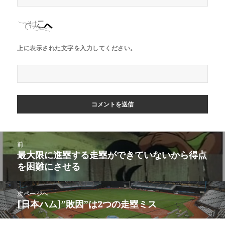
上に表示された文字を入力してください。
投
前
稿
最大限に進塁する走塁ができていないから得点
前
ナ
を困難にさせる
の
ビ
投
稿:
ゲ
次ページへ
[日本ハム]”敗因”は2つの走塁ミス
次
ー
の
シ