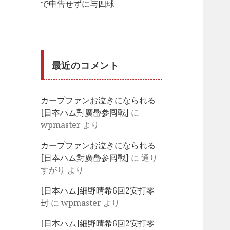
で申告せずに与四球
最近のコメント
カープファンお泣きになられる
[日夲ハム對廣㠀参囘戰]
に
wpmaster
より
カープファンお泣きになられる
[日夲ハム對廣㠀参囘戰]
に
通り
すがり
より
[日本ハム]細野晴希6回2安打零
封
に
wpmaster
より
[日本ハム]細野晴希6回2安打零