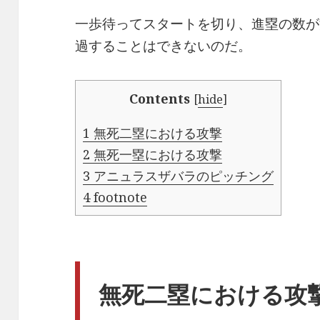
一歩待ってスタートを切り、進塁の数が
過することはできないのだ。
Contents
[
hide
]
1
無死二塁における攻撃
2
無死一塁における攻撃
3
アニュラスザバラのピッチング
4
footnote
無死二塁における攻