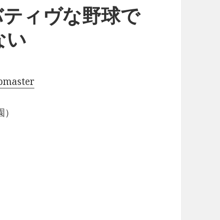
バティヴな野球で
ない
pmaster
園）