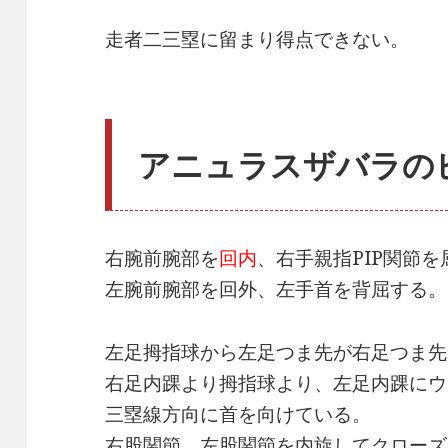
走者二三塁に留まり得点できない。
アニュラスザバラの
右腕前腕部を
回内
、右手親指PIP関節
左腕前腕部を回外、左手首を背屈する。
左足拇指球から左足つま先が右足つま先
右足内踝より拇指球より、左足内踝にウ
三塁線方向に首を向けている。
右股関節、左股関節を内旋してクローズ