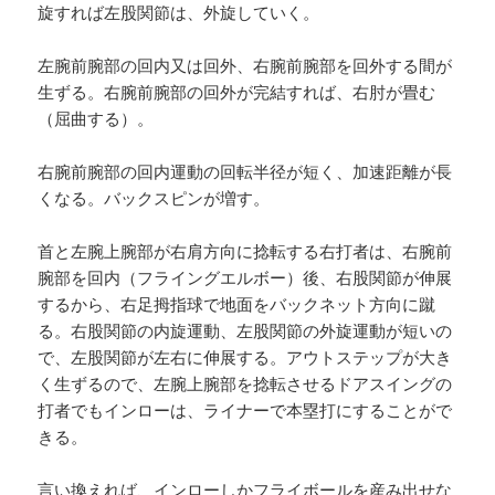
旋すれば左股関節は、外旋していく。
左腕前腕部の回内又は回外、右腕前腕部を回外する間が
生ずる。右腕前腕部の回外が完結すれば、右肘が畳む
（屈曲する）。
右腕前腕部の回内運動の回転半径が短く、加速距離が長
くなる。バックスピンが増す。
首と左腕上腕部が右肩方向に捻転する右打者は、右腕前
腕部を回内（フライングエルボー）後、右股関節が伸展
するから、右足拇指球で地面をバックネット方向に蹴
る。右股関節の内旋運動、左股関節の外旋運動が短いの
で、左股関節が左右に伸展する。アウトステップが大き
く生ずるので、左腕上腕部を捻転させるドアスイングの
打者でもインローは、ライナーで本塁打にすることがで
きる。
言い換えれば、インローしかフライボールを産み出せな