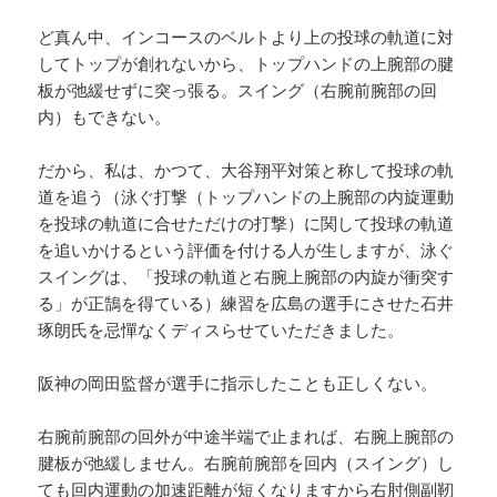
ど真ん中、インコースのベルトより上の投球の軌道に対
してトップが創れないから、トップハンドの上腕部の腱
板が弛緩せずに突っ張る。スイング（右腕前腕部の回
内）もできない。
だから、私は、かつて、大谷翔平対策と称して投球の軌
道を追う（泳ぐ打撃（トップハンドの上腕部の内旋運動
を投球の軌道に合せただけの打撃）に関して投球の軌道
を追いかけるという評価を付ける人が生しますが、泳ぐ
スイングは、「投球の軌道と右腕上腕部の内旋が衝突す
る」が正鵠を得ている）練習を広島の選手にさせた石井
琢朗氏を忌憚なくディスらせていただきました。
阪神の岡田監督が選手に指示したことも正しくない。
右腕前腕部の回外が中途半端で止まれば、右腕上腕部の
腱板が弛緩しません。右腕前腕部を回内（スイング）し
ても回内運動の加速距離が短くなりますから右肘側副靭