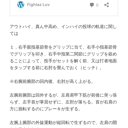
アウトハイ、真ん中高め、インハイの投球の軌道に関し
ては
１．右手親指基節骨をグリップに当て、右手小指基節骨
でグリップを叩き、右手中指第二関節にグリップを嵌め
ることによって、投手がセットを解く前、又は打者地面
をタップする前に右肘を畳んでおく（ヒッチ）。
※右腕前腕部の回内後、右肘が高く上がる。
左腕前腕部は回外するが、左肩肩甲下筋が前後に突っ張
らず、左手首が掌屈せずに、左肘が落ちる。首が右肩の
方に捻転するのにブレーキが生ずる。
左腕上腕部の外旋運動が縦回転で生ずるので、左肩の開