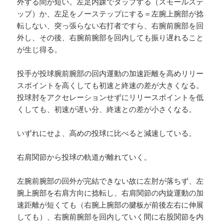
外する間が短い。左足内踝でタップする（スモールステ
ップ）か、左足をノーステップにする＝左腕上腕部が捻
転しない、突っ張らない右打者ですら、右腕前腕部を回
外し、その後、右腕前腕部を回内しても振り遅れること
が生じ得る。
投手が投球腕前腕部の回内運動の加速距離を高めリリー
スポイントを高くしても初速と終速の差が大きくなる。
投球肘をアクセレーションせずにリリースポイントを低
くしても、初速が遅い分、終速との差が小さくなる。
いずれにせよ、高めの投球に比べると減速している。
右肩関節から投球の軌道が離れていく。
左腕前腕部の回外が完結できない故に左肘が落ちず、左
腕上腕部を右肩方向に捻転し、右肩関節の内旋運動の加
速距離が短くても（右腕上腕部の腱板が前後左右に伸展
しても）、右腕前腕部を回内していく間に右股関節を内