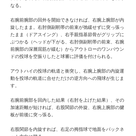
なる。
右腕前腕部の回外を開始できなければ、右腕上腕部が内
旋したまま。右肘側副靭帯の前束が弛緩せずに突っ張っ
たまま（ドアスイング）、右手親指基節骨がグリップに
ぶつかる（ヘッドが下がる、右肘側副靭帯の前束、右腕
前腕部の深層屈筋が緩む）からアウトローのワンバウン
ドの投球を空振りしたと球審に評価を付けられる。
アウトハイの投球の軌道と衝突し、右腕上腕部の内旋運
動を投球の軌道に合せただけの逆方向への飛球が生じま
す。
右腕前腕部を回内した結果（右肘を上げた結果）、その
加速距離が短ければ、右股関節の外旋、右腕上腕部の腱
板が前後に突っ張る。
右股関節を内旋すれば、右足の拇指球で地面をバックネ