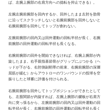
ば、左腕上腕部の右肩方向への捻転を抑止できる）。
左腕左腕前腕部を回内するか、回外したまま左肘を肋骨
に沿ってスクラッチしないと右腕前腕部を回外しないと
右腕前腕部を回外してトップが創れない。
左腕前腕部の回内又は回外運動の回転半径が長く、右腕
前腕部の回外運動の回転半径も長くなる。
右腕前腕部の回外を開始できなければ、右腕上腕部が内
旋したまま。右手親指基節骨がグリップにぶつかる（ヘ
ッドが下がる、右肘側副靭帯の前束、右腕前腕部の深層
屈筋が緩む）からアウトローのワンバウンドの投球を空
振りしたと球審に評価を付けられる。
右腕前腕部を回外してトップポジションができたとして
も、左股関節が内旋すれば、左腕上腕部の腱板が右肩方
向に突っ張るから、左腕前腕部の回内又は回外運動の回
転半径が長く、右腕前腕部の回外運動の回転半径も長く