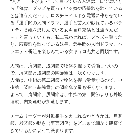
“あと、一本がぁ～”って言っている人達は、口ではいく
ら「俺は、グッズを買っている奴や応援歌を歌っている
とは違うんだ～」、ロスチャイルドが電通に作らせてい
る「選手間の人間ドラマ、選手と芸人が戯れているバラ
エティ番組を楽しんでいる女キョロ充供とは違うんだ
～」と言っていても、私に言わせれば、グッズを買った
り、応援歌を歌っている奴等、選手間の人間ドラマ、バ
ラエティ番組を楽しんでいる女キョロ充共と同類です。
人間は、肩関節、股関節で物体を握って労働しないの
で、肩関節と股関節の関節窩は、浅くなります。
人間は、中指の第二関節で物体を握っ労働するので、中
指第二関節（基節骨）の関節窩が最も深くなります。
よって、肩関節、股関節は、中指の第二関節よりも外旋
運動、内旋運動が加速します。
チームリーダーが対戦相手をカモれるかどうかは、肩関
節、股関節の動き（事実関係）をどこまで細かく観察で
きているかによって決まります。