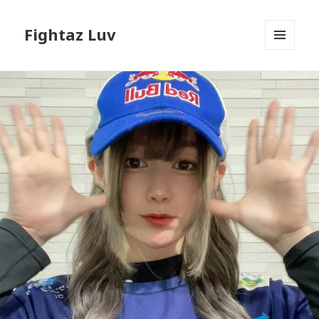
Fightaz Luv
メニュ
ーとウ
ィジェ
ット