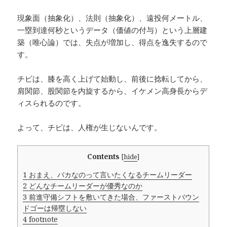
現象面（抽象化）、法則（抽象化）、遠投何メートル、
一塁到達何秒というデータ（価値の付与）という上層建
築（唯心論）では、失点が増加し、得点を逸失するので
す。
チビは、膝を高く上げて始動し、前後に捻転してから、
肩関節、股関節を内旋するから、イケメン高身長からデ
ィスられるのです。
よって、チビは、人権が生じないんです。
Contents
[
hide
]
1
おまえ、バカなのって言いたくなるチームリーダー
2
どんなチームリーダーが優秀なのか
3
前進守備シフトを敷いてきた場合、ファーストバウン
ドゴーは帰塁しない
4
footnote