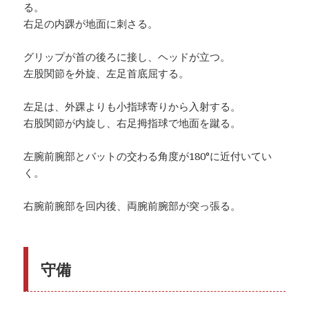
る。
右足の内踝が地面に刺さる。
グリップが首の後ろに接し、ヘッドが立つ。
左股関節を外旋、左足首底屈する。
左足は、外踝よりも小指球寄りから入射する。
右股関節が内旋し、右足拇指球で地面を蹴る。
左腕前腕部とバットの交わる角度が180°に近付いてい
く。
右腕前腕部を回内後、両腕前腕部が突っ張る。
守備