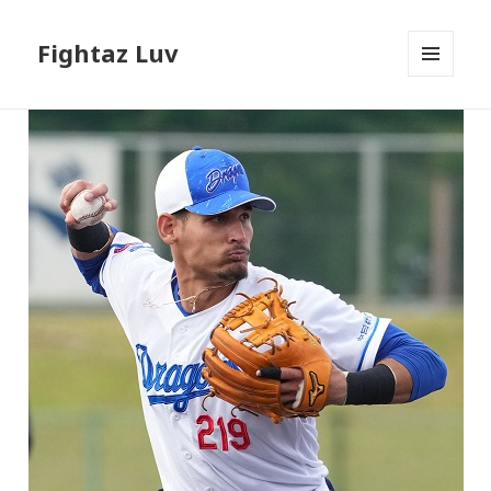
Fightaz Luv
メニュ
ーとウ
ィジェ
ット