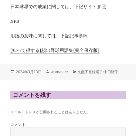
日本球界での成績に関しては、下記サイト参照
NPB
用語の意味に関しては、下記記事参照
[知って得する]頻出野球用語集[完全保存版]
投
作
カ
2024年3月13日
wpmaster
支配下登録選手:中日野手
稿
成
テ
日:
者
ゴ
リ
ー
コメントを残す
メールアドレスが公開されることはありません。
コメント