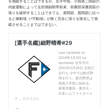
を弛緩することはできるが、左手中指、小指第二関節の
内旋運動によって左肘側副靭帯前束、前腕部深層屈筋の
張りを緩和することはできても、肩関節、股関節に比べ
ると稼動域（≠可動域）が狭く完全に張りを除去して弛
緩させることまではできない。