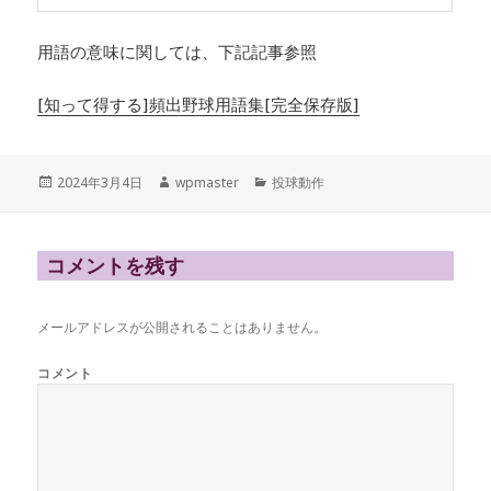
用語の意味に関しては、下記記事参照
[知って得する]頻出野球用語集[完全保存版]
投
作
カ
2024年3月4日
wpmaster
投球動作
稿
成
テ
日:
者
ゴ
リ
ー
コメントを残す
メールアドレスが公開されることはありません。
コメント