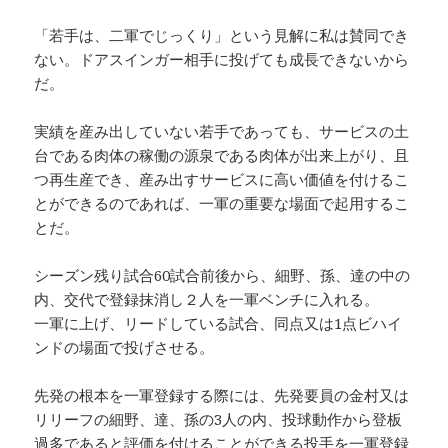
「若手は、二軍でじっくり」という見解に私は賛同でき
ない。ドアスインガー相手に投げても成長できないから
だ。
実績を産み出していない若手であっても、サービスの土
台である肉体の稼働の源泉である肉体が出来上がり、且
つ再生産でき、産み出すサービスに高い価値を付けるこ
とができるのであれば、一軍の重要な場面で起用するこ
とだ。
シーズン残り試合60試合前後から、細野、孫、達の中の
内、交代で登録抹消し２人を一軍ベンチに入れる。
一軍に上げ、リードしている試合、同点又は1点ビハイ
ンドの場面で投げさせる。
先発の根本を一軍登録する際には、先発要員の金村又は
リリーフの細野、達、孫の3人の内、投球動作から登板
過多であると評価を付けることができる投手を一軍登録