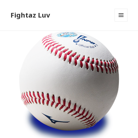
Fightaz Luv
メニュ
ーとウ
ィジェ
ット