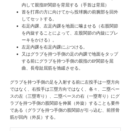
内して親指IP関節を背屈する（手首は背屈）
首を打席の方に向けてから投球腕の前腕部を回外
してセットする。
右足内踝、左足内踝を地面に噛ませる（右股関節
を内旋することによって、左股関節の内旋にブレ
ーキをかける）。
左足内踝を右足内踝にぶつける。
又はグラブを持つ手側の足の内踝で地面をタップ
する前にグラブを持つ手側の親指のIP関節を屈
曲、長母趾屈筋を弛緩させる。
グラブを持つ手側の足を入射する前に左投手は一塁方向
ではなく、右投手は三塁方向ではなく、各々、二塁ベー
スの左（三塁寄り）、二塁ベースの右（一塁寄り）にグ
ラブを持つ手側の股関節を伸展（外旋）することも要件
である（グラブを持つ手側の股関節が引っ込む、前脛骨
筋が回内（外反）する。