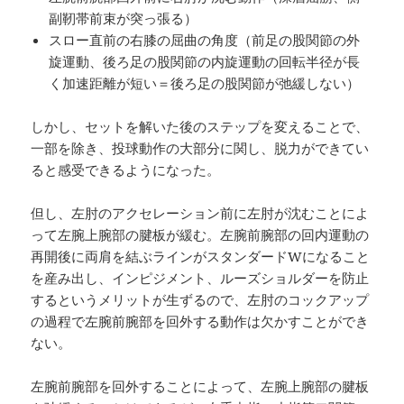
副靭帯前束が突っ張る）
スロー直前の右膝の屈曲の角度（前足の股関節の外
旋運動、後ろ足の股関節の内旋運動の回転半径が長
く加速距離が短い＝後ろ足の股関節が弛緩しない）
しかし、セットを解いた後のステップを変えることで、
一部を除き、投球動作の大部分に関し、脱力ができてい
ると感受できるようになった。
但し、左肘のアクセレーション前に左肘が沈むことによ
って左腕上腕部の腱板が緩む。左腕前腕部の回内運動の
再開後に両肩を結ぶラインがスタンダードWになること
を産み出し、インピジメント、ルーズショルダーを防止
するというメリットが生ずるので、左肘のコックアップ
の過程で左腕前腕部を回外する動作は欠かすことができ
ない。
左腕前腕部を回外することによって、左腕上腕部の腱板