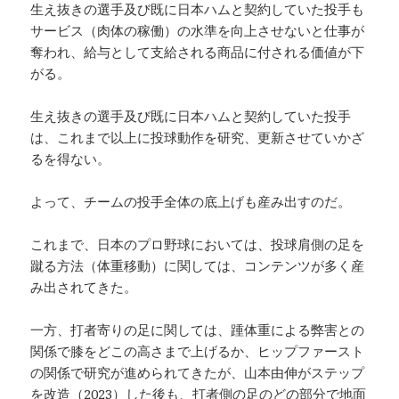
生え抜きの選手及び既に日本ハムと契約していた投手も
サービス（肉体の稼働）の水準を向上させないと仕事が
奪われ、給与として支給される商品に付される価値が下
がる。
生え抜きの選手及び既に日本ハムと契約していた投手
は、これまで以上に投球動作を研究、更新させていかざ
るを得ない。
よって、チームの投手全体の底上げも産み出すのだ。
これまで、日本のプロ野球においては、投球肩側の足を
蹴る方法（体重移動）に関しては、コンテンツが多く産
み出されてきた。
一方、打者寄りの足に関しては、踵体重による弊害との
関係で膝をどこの高さまで上げるか、ヒップファースト
の関係で研究が進められてきたが、山本由伸がステップ
を改造（2023）した後も、打者側の足のどの部分で地面