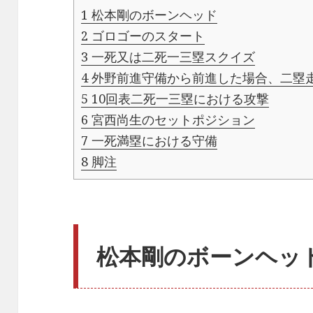
1
松本剛のボーンヘッド
2
ゴロゴーのスタート
3
一死又は二死一三塁スクイズ
4
外野前進守備から前進した場合、二塁
5
10回表二死一三塁における攻撃
6
宮西尚生のセットポジション
7
一死満塁における守備
8
脚注
松本剛のボーンヘッ