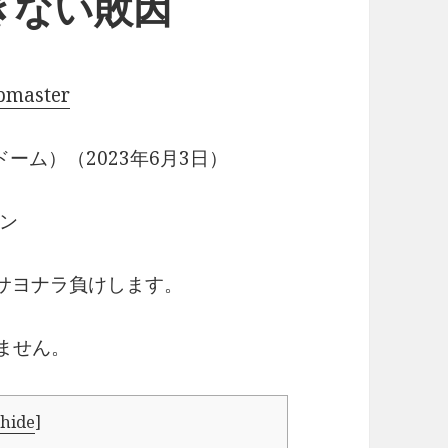
きない敗因
pmaster
ーム）（2023年6月3日）
ン
がサヨナラ負けします。
ません。
[
hide
]