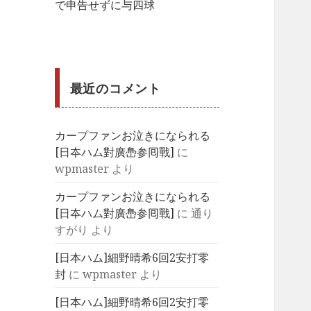
で申告せずに与四球
最近のコメント
カープファンお泣きになられる
[日夲ハム對廣㠀参囘戰]
に
wpmaster
より
カープファンお泣きになられる
[日夲ハム對廣㠀参囘戰]
に
通り
すがり
より
[日本ハム]細野晴希6回2安打零
封
に
wpmaster
より
[日本ハム]細野晴希6回2安打零