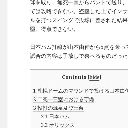
球を取り、無死一塁からバントで送り、
では攻略できない。盗塁した上でインサ
ルを打つスイングで投球に差された結果
塁、得点できない。
日本ハム打線が山本由伸から5点を奪っ
試合の内容は手放しで喜べるものだった
Contents
[
hide
]
1
札幌ドームのマウンドで投げる山本由
2
二死一三塁における守備
3
投打の源泉及び土台
3.1
日本ハム
3.2
オリックス