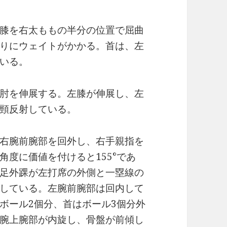
膝を右太ももの半分の位置で屈曲
りにウェイトがかかる。首は、左
いる。
肘を伸展する。左膝が伸展し、左
頸反射している。
右腕前腕部を回外し、右手親指を
度に価値を付けると155°であ
足外踝が左打席の外側と一塁線の
している。左腕前腕部は回内して
ボール2個分、首はボール3個分外
腕上腕部が内旋し、骨盤が前傾し