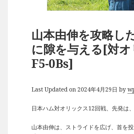
山本由伸を攻略し
に隙を与える[対オ
F5-0Bs]
Last Updated on 2024年4月29日 by
w
日本ハム対オリックス12回戦、先発は
山本由伸は、ストライドを広げ、首を投