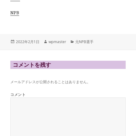
NPB
投
作
カ
2022年2月1日
wpmaster
元NPB選手
稿
成
テ
日:
者
ゴ
リ
ー
コメントを残す
メールアドレスが公開されることはありません。
コメント