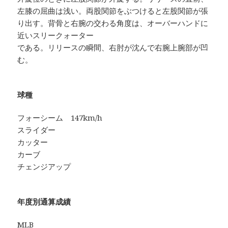
左膝の屈曲は浅い。両股関節をぶつけると左股関節が張
り出す。背骨と右腕の交わる角度は、オーバーハンドに
近いスリークォーター
である。リリースの瞬間、右肘が沈んで右腕上腕部が凹
む。
球種
フォーシーム 147km/h
スライダー
カッター
カーブ
チェンジアップ
年度別通算成績
MLB