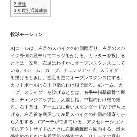
2
球種
3
年度別通算成績
投球モーション
AJコールは、左足のスパイクの内側踵寄り、右足のスパ
イク外側の踵寄りでエッジをかける。カッターを投げる
ときは、左肩、左足はわずかにオープンスタンスにして
いる。4シーム、カーブ、チェンジアップ、スライダー
を投げるときは、左足を更にオープンスタンスにする。
カットボールは右手中指の付け根で握る。4シーム、カ
ーブ、スライダーを投げるときは、右手中指基節骨で握
る。チェンジアップは、人差し指、中指の付け根で握
る。右手首は、アーム式に近いスタンダードWで持ち上
げる。左足首を底屈して左足スパイクの外側の踵寄りか
ら入射する。Cアーチができている。アクセレーション
前のアウトサイドのときに左腕前腕部を回内する。最大
外旋位のときに左股関節が外旋する。リリースの直前、