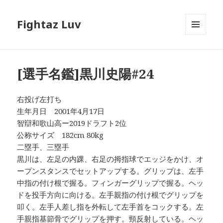
Fightaz Luv
メニュ
ーとウ
ィジェ
ット
[選手名鑑]黒川史陽#24
右投げ左打ち
生年月日 2001年4月17日
智辯和歌山高ー2019ドラフト2位
公称サイズ 182cm 80kg
二塁手、三塁手
黒川は、左足の内踝、右足の拇指球でエッジをかけ、オ
ープンスタンスでセットアップする。グリップは、左手
中指の付け根で握る。フィンガーグリップで握る。ヘッ
ドを投手方向に向ける。左手親指の付け根でグリップを
叩く。左手人差し指を外転して左手首をコックする。左
手親指基節骨でグリップを押す。頸反射している。ヘッ