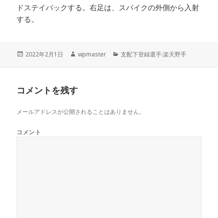
ドステイバックする。右足は、スパイクの外側から入射
する。
投
作
カ
2022年2月1日
wpmaster
支配下登録選手:楽天野手
稿
成
テ
日:
者
ゴ
リ
コメントを残す
ー
メールアドレスが公開されることはありません。
コメント