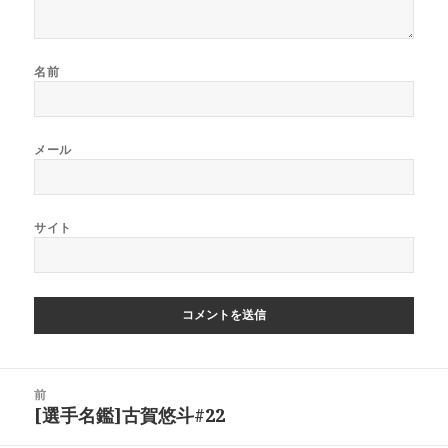
名前
メール
サイト
投
前
稿
[選手名鑑]古賀悠斗#22
前
ナ
の