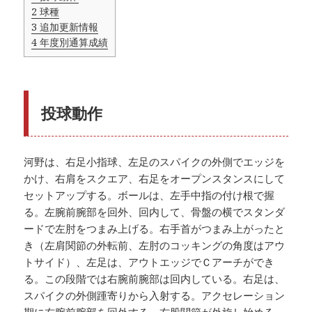
2
球種
3
追加更新情報
4
年度別通算成績
投球動作
河野は、右足小指球、左足のスパイクの外側でエッジを
かけ、右肩をスクエア、右足をオープンスタンスにして
セットアップする。ボールは、左手中指の付け根で握
る。左腕前腕部を回外、回内して、骨盤の横でスタンダ
ードで左肘をつまみ上げる。右手首がつまみ上がったと
き（左肩関節の外転前、左肘のコッキングの角度はアウ
トサイド）、左足は、アウトエッジでＣアーチができ
る。この段階では右腕前腕部は回内している。右足は、
スパイクの外側踵寄りから入射する。アクセレーション
期に右腕前腕部を回外する。右股関節が外旋し始める。