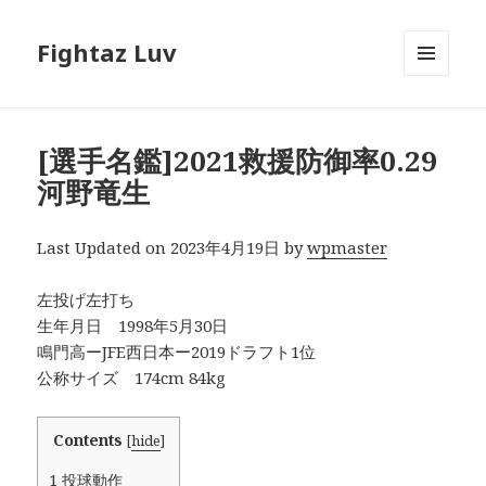
Fightaz Luv
メニュ
ーとウ
ィジェ
ット
[選手名鑑]2021救援防御率0.29
河野竜生
Last Updated on 2023年4月19日 by
wpmaster
左投げ左打ち
生年月日 1998年5月30日
鳴門高ーJFE西日本ー2019ドラフト1位
公称サイズ 174cm 84kg
Contents
[
hide
]
1
投球動作