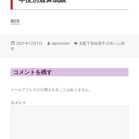
NPB
投
作
カ
2021年12月1日
wpmaster
支配下登録選手:日本ハム投
稿
成
テ
手
日:
者
ゴ
リ
ー
コメントを残す
メールアドレスが公開されることはありません。
コメント