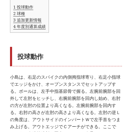
1
投球動作
2
球種
3
追加更新情報
4
年度別通算成績
投球動作
小島は、右足のスパイクの内側拇指球寄り、右足小指球
でエッジをかけ、オープンスタンスでセットアップす
る。ボールは、左手中指基節骨で握る。左腕前腕部を回
外して左肘をヒッチし、右腕前腕部を回内し始め、右肘
の方が左肘の位置より高くなる。左腕前腕部を回内す
る。右肘の高さが左肘の高さより高くなる。左肘の逆Ｌ
の角度は、アウトサイドのインバートＷで左手首をつま
み上げる。アウトエッジでＣアーチができる。ここで