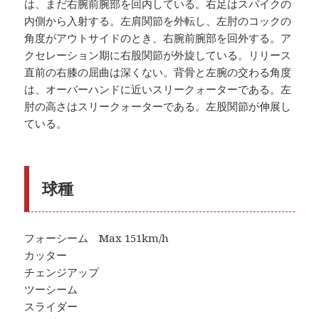
は、まだ右腕前腕部を回内している。右足はスパイクの
内側から入射する。左肩関節を外転し、左肘のコックの
角度がアウトサイドのとき、右腕前腕部を回外する。ア
クセレーション期に右股関節が外旋している。リリース
直前の右膝の屈曲は深くない。背骨と左腕の交わる角度
は、オーバーハンドに近いスリークォーターである。左
肘の高さはスリークォーターである。左股関節が伸展し
ている。
球種
フォーシーム Max 151km/h
カッター
チェンジアップ
ツーシーム
スライダー