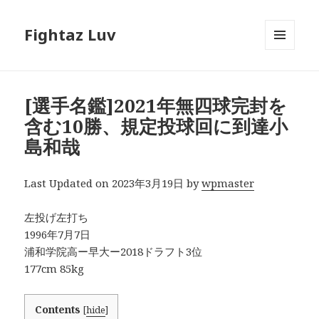
Fightaz Luv
メニュ
ーとウ
ィジェ
ット
[選手名鑑]2021年無四球完封を
含む10勝、規定投球回に到達小
島和哉
Last Updated on 2023年3月19日 by
wpmaster
左投げ左打ち
1996年7月7日
浦和学院高ー早大ー2018ドラフト3位
177cm 85kg
Contents
[
hide
]