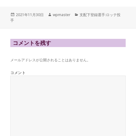
投
作
カ
2021年11月30日
wpmaster
支配下登録選手:ロッテ投
稿
成
テ
手
日:
者
ゴ
リ
ー
コメントを残す
メールアドレスが公開されることはありません。
コメント