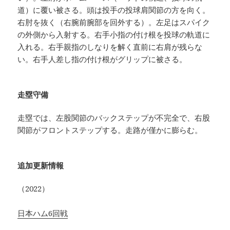
道）に覆い被さる。頭は投手の投球肩関節の方を向く。
右肘を抜く（右腕前腕部を回外する）。左足はスパイク
の外側から入射する。右手小指の付け根を投球の軌道に
入れる。右手親指のしなりを解く直前に右肩が残らな
い。右手人差し指の付け根がグリップに被さる。
走塁守備
走塁では、左股関節のバックステップが不完全で、右股
関節がフロントステップする。走路が僅かに膨らむ。
追加更新情報
（2022）
日本ハム6回戦