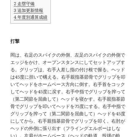
2
走塁守備
3
追加更新情報
4
年度別通算成績
打撃
岡は、右足のスパイクの外側、左足のスパイクの外側で
エッジをかけ、オープンスタンスにしてセットアップす
る。グリップは、右手人差し指の付け根で握る。ヘッド
は45度に担いで構える。右手親指基節骨でグリップを叩
いてヘッドをホームベース方向に倒す。右手首をコック
してヘッドを45度に戻す。右手中指でグリップを搾って
（第二関節を屈曲して）ヘッドを寝かす。右手親指基節
骨でグリップを叩いてヘッドを75度にする。右手中指で
グリップを搾って（第二関節を屈曲して）ヘッドを45度
にしてから、右手親指基節骨でグリップを叩く。右肘が
ヘッドの外側に張り出す（フライングエルボーはしな
い）。左肩がホームベース（ヘッドの軌道、投球の軌