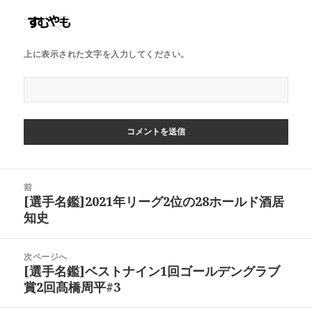
上に表示された文字を入力してください。
投
前
稿
[選手名鑑]2021年リーグ2位の28ホールド酒居
前
ナ
知史
の
ビ
投
稿:
ゲ
次ページへ
[選手名鑑]ベストナイン1回ゴールデングラブ
次
ー
賞2回髙橋周平#3
の
シ
投
ョ