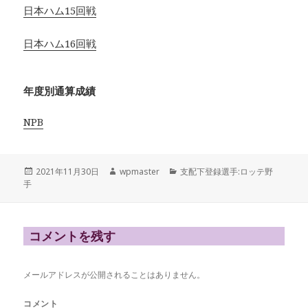
日本ハム15回戦
日本ハム16回戦
年度別通算成績
NPB
投
作
カ
2021年11月30日
wpmaster
支配下登録選手:ロッテ野
稿
成
テ
手
日:
者
ゴ
リ
ー
コメントを残す
メールアドレスが公開されることはありません。
コメント