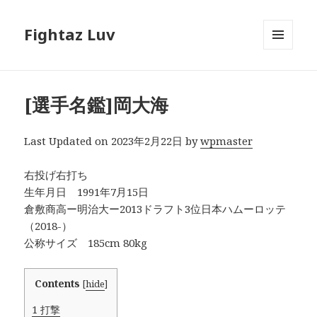
Fightaz Luv
メニュ
ーとウ
ィジェ
ット
[選手名鑑]岡大海
Last Updated on 2023年2月22日 by
wpmaster
右投げ右打ち
生年月日 1991年7月15日
倉敷商高ー明治大ー2013ドラフト3位日本ハムーロッテ
（2018-）
公称サイズ 185cm 80kg
Contents
[
hide
]
1
打撃