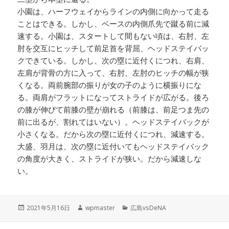
小園は、ハーフウェイからラインの内側に向かって走る
ことはできる。しかし、ベースの内側爪先で蹴る前に減
速する。小園は、スタートして間もない頃は、右肘、左
肘を交互にヒッチして前足首を背屈、ヘッドステイバッ
クできている。しかし、次の塁に近付くにつれ、右肩、
左肩が背骨の方に入って、右肘、左肘のヒッチの幅が狭
くなる。両前腕部の振りが女の子のように横振りにな
る。両肩がフラットになってストライドが広がる。後ろ
の膝が伸びて前膝の壁が崩れる（前膝は、前足つま先の
前に出るが、割れてはいない）。ヘッドステイバックが
小さくなる。だから次の塁に近付くにつれ、減速する。
大盛、羽月は、次の塁に近付いてもヘッドステイバック
の角度が大きく、ストライドが狭い。だから減速しな
い。
投
作
カ
2021年5月16日
wpmaster
広島vsDeNA
稿
成
テ
日:
者
ゴ
投