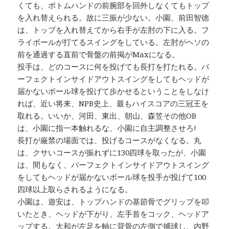
くても、ボトムハンドの前腕部を回外しなくてもトップ
を入れ替えられる。故に三振が少ない。小園、前田智徳
は、トップを入れ替えてから右手が左肘の下に入る。フ
ライボールが打てるスイングをしている。左肘がヘソの
前を通過する直前で骨盤の前掲がMaxになる。
投手は、どのコースに何を投げても長打を打たれる。パ
ーフェクトインサイドアウトスイングをしてもヘッドが
届かないボール球を投げて歩かせるということをしなけ
れば、近い将来、NPB史上、最もハイスコアの三冠王を
取れる。いいか、河田、東出、朝山、森笠その他OB
は、小園に指一本触れるな、小園に自主調整させろ!
長打が厳禁の場面では、投げるコースがなくなる。丸
は、クサいコースが振れずに130四球を取ったが、小園
は、間もなく、パーフェクトインサイドアウトスイング
をしてもヘッドが届かないボール球を投手が投げて100
四球以上取らされるようになる。
小園は、遊安は、トップハンドの基節骨でグリップを叩
いたとき、ヘッドが下がり、左手首をコック、ヘッドア
ップする。大和が左足を軸に背骨の左側で捕球し、内野