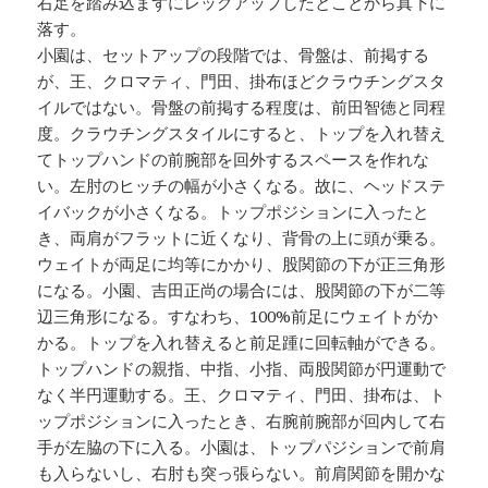
右足を踏み込まずにレッグアップしたとことから真下に
落す。
小園は、セットアップの段階では、骨盤は、前掲する
が、王、クロマティ、門田、掛布ほどクラウチングスタ
イルではない。骨盤の前掲する程度は、前田智徳と同程
度。クラウチングスタイルにすると、トップを入れ替え
てトップハンドの前腕部を回外するスペースを作れな
い。左肘のヒッチの幅が小さくなる。故に、ヘッドステ
イバックが小さくなる。トップポジションに入ったと
き、両肩がフラットに近くなり、背骨の上に頭が乗る。
ウェイトが両足に均等にかかり、股関節の下が正三角形
になる。小園、吉田正尚の場合には、股関節の下が二等
辺三角形になる。すなわち、100%前足にウェイトがか
かる。トップを入れ替えると前足踵に回転軸ができる。
トップハンドの親指、中指、小指、両股関節が円運動で
なく半円運動する。王、クロマティ、門田、掛布は、ト
ップポジションに入ったとき、右腕前腕部が回内して右
手が左脇の下に入る。小園は、トップパジションで前肩
も入らないし、右肘も突っ張らない。前肩関節を開かな