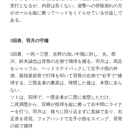
安打となるが、内容は良くない。遊撃への併殺崩れの方
がボールを縦に擦ってヘッドをくぐらせている分益しで
ある。
5回表、羽月の守備
5回裏、一死一三塁、佐野の浅い中飛に対し、丸、西
川、鈴木誠也は背骨の左側で飛球を捕る。羽月は、両足
をシャッフル、ヘッドステイバックして左手小指の外
側、親指基節骨で打球を叩いて背骨の右側で”右手で”捕
球する。三塁走者の桑原は、帰塁した後は、本塁に走ら
ない。
ソトは、四球で、一塁走者が二塁に進塁しただけ。
二死満塁から、宮﨑が投球を縦に擦って右中間にライナ
ーを打つ。羽月は、後ろに回り込まずに直線で走り、右
足首を背屈。フォアハンドで左手小指をスイング、背骨
の前で捕球