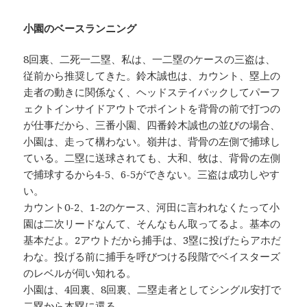
小園のベースランニング
8回裏、二死一二塁、私は、一二塁のケースの三盗は、
従前から推奨してきた。鈴木誠也は、カウント、塁上の
走者の動きに関係なく、ヘッドステイバックしてパーフ
ェクトインサイドアウトでポイントを背骨の前で打つの
が仕事だから、三番小園、四番鈴木誠也の並びの場合、
小園は、走って構わない。嶺井は、背骨の左側で捕球し
ている。二塁に送球されても、大和、牧は、背骨の左側
で捕球するから4-5、6-5ができない。三盗は成功しやす
い。
カウント0-2、1-2のケース、河田に言われなくたって小
園は二次リードなんて、そんなもん取ってるよ。基本の
基本だよ。2アウトだから捕手は、3塁に投げたらアホだ
わな。投げる前に捕手を呼びつける段階でベイスターズ
のレベルが伺い知れる。
小園は、4回裏、8回裏、二塁走者としてシングル安打で
二塁から本塁に還る。