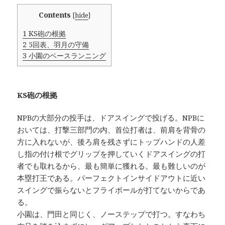
Contents
[
hide
]
1
KS砲の根拠
2
5回表、羽月の守備
3
小園のベースランニング
KS砲の根拠
NPBの大部分の投手は、ドアスイングで投げる。NPBに
おいては、打撃三部門の内、首位打者は、前肩を背骨の
方に入れないが、後ろ肩を残さずにトップハンドの人差
し指の付け根でグリップを押していくドアスイングの打
者でも取れるから、最も簡単に獲れる。最も難しいのが
本塁打王である。パーフェクトインサイドアウトに近い
スイングで振らないとフライボールが打てないからであ
る。
小園は、門田と同じく、ノーステップで打つ。すなわち