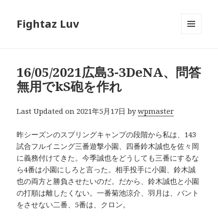
Fightaz Luv
メニュ
ーとウ
ィジェ
ット
16/05/2021広島3-3DeNA、問答
無用でkS砲を作れ
Last Updated on 2021年5月17日 by
wpmaster
昨シーズンのスプリングキャンプの段階から私は、143
試合フルイニング三番遊撃小園、四番鈴木誠也を佐々岡
に義務付けてきた。今季誠也をどうしても三番にするな
ら4番は小園にしろと言った。相手投手に小園、鈴木誠
也の両方と勝負させたいのだ。だから、鈴木誠也と小園
の打順は離したくない。一番菊池涼介、羽月は、バント
をさせない二番、5番は、クロン。