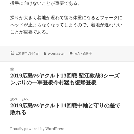
投手に向けないことが重要である。
探りが大きく着地が遅れて後ろ体重になるとフォークに
ヘッドが止まらなくなってしまうので、着地が遅れない
ことが重要である。
投
作
カ
2019年7月4日
wpmaster
元NPB選手
稿
成
テ
日:
者
ゴ
投
リ
前
稿
2019広島vsヤクルト13回戦,塹江敦哉3シーズ
ー
前
ナ
ンぶりの一軍登板今村猛も復帰登板
の
ビ
投
稿:
ゲ
次ページへ
2019広島vsヤクルト14回戦中軸と守りの差で
次
ー
敗れる
の
シ
投
ョ
稿:
Proudly powered by WordPress
ン