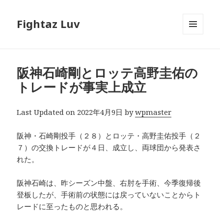
Fightaz Luv
メニュ
ーとウ
ィジェ
ット
阪神石崎剛とロッテ高野圭佑の
トレードが事実上成立
Last Updated on 2022年4月9日 by
wpmaster
阪神・石崎剛投手（２８）とロッテ・高野圭佑投手（２
７）の交換トレードが４日、成立し、両球団から発表さ
れた。
阪神石崎は、昨シーズン中盤、右肘を手術、今季復帰後
登板したが、手術前の状態には戻っていないことからト
レードに至ったものと思われる。