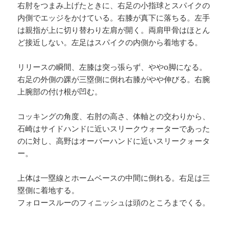
右肘をつまみ上げたときに、右足の小指球とスパイクの
内側でエッジをかけている。右膝が真下に落ちる。左手
は親指が上に切り替わり左肩が開く。両肩甲骨はほとん
ど接近しない。左足はスパイクの内側から着地する。
リリースの瞬間、左膝は突っ張らず、ややo脚になる。
右足の外側の踝が三塁側に倒れ右膝がやや伸びる。右腕
上腕部の付け根が凹む。
コッキングの角度、右肘の高さ、体軸との交わりから、
石崎はサイドハンドに近いスリークウォーターであった
のに対し、高野はオーバーハンドに近いスリークォータ
ー。
上体は一塁線とホームベースの中間に倒れる。右足は三
塁側に着地する。
フォロースルーのフィニッシュは頭のところまでくる。