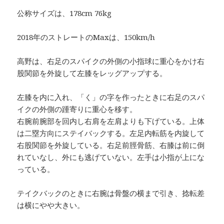
公称サイズは、178cm 76kg
2018年のストレートのMaxは、150km/h
高野は、右足のスパイクの外側の小指球に重心をかけ右
股関節を外旋して左膝をレッグアップする。
左膝を内に入れ、「く」の字を作ったときに右足のスパ
イクの外側の踵寄りに重心を移す。
右腕前腕部を回内し右肩を左肩よりも下げている。上体
は二塁方向にステイバックする。左足内転筋を内旋して
右股関節を外旋している。右足前脛骨筋、右膝は前に倒
れていなし、外にも逃げていない。左手は小指が上にな
っている。
テイクバックのときに右腕は骨盤の横まで引き、捻転差
は横にやや大きい。