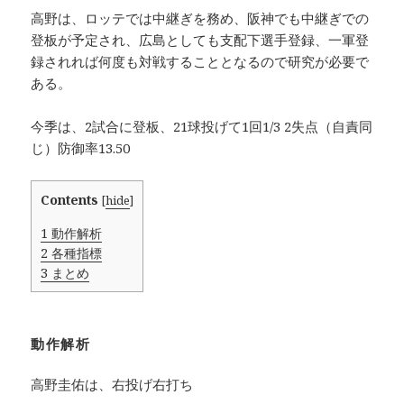
高野は、ロッテでは中継ぎを務め、阪神でも中継ぎでの
登板が予定され、広島としても支配下選手登録、一軍登
録されれば何度も対戦することとなるので研究が必要で
ある。
今季は、2試合に登板、21球投げて1回1/3 2失点（自責同
じ）防御率13.50
Contents
[
hide
]
1
動作解析
2
各種指標
3
まとめ
動作解析
高野圭佑は、右投げ右打ち