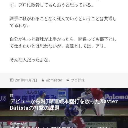
ず、プロに散骨してもらおうと思っている。
派手に騒がれることなく死んでいくということは共通し
てるわな。
自分がもっと野球が上手かったら、間違っても部下とし
て仕えたいとは思わないが、友達としては、アリ。
そんな人だったよな。
投
作
カ
2018年1月7日
wpmaster
プロ野球
稿
成
テ
日:
者
ゴ
投
リ
前
稿
デビューから2打席連続本塁打を放ったXavier
ー
前
ナ
Batistaの打撃の課題
の
ビ
投
稿:
ゲ
次ページへ