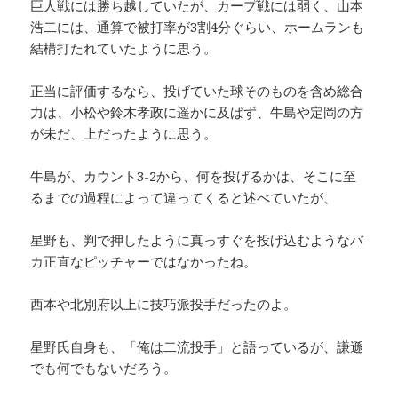
巨人戦には勝ち越していたが、カープ戦には弱く、山本
浩二には、通算で被打率が3割4分ぐらい、ホームランも
結構打たれていたように思う。
正当に評価するなら、投げていた球そのものを含め総合
力は、小松や鈴木孝政に遥かに及ばず、牛島や定岡の方
が未だ、上だったように思う。
牛島が、カウント3-2から、何を投げるかは、そこに至
るまでの過程によって違ってくると述べていたが、
星野も、判で押したように真っすぐを投げ込むようなバ
カ正直なピッチャーではなかったね。
西本や北別府以上に技巧派投手だったのよ。
星野氏自身も、「俺は二流投手」と語っているが、謙遜
でも何でもないだろう。