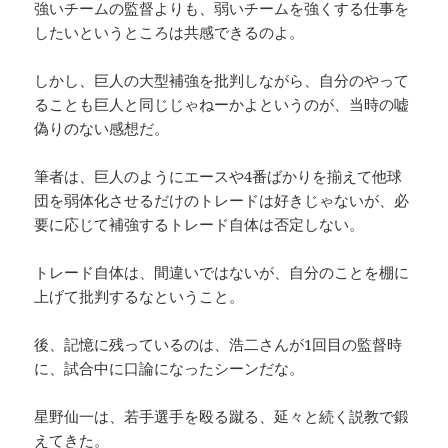
強いチームの監督よりも、弱いチームを強くする仕事を
したいというところは共感できるのよ。
しかし、巨人の大型補強を批判しながら、自分のやって
ることも巨人と同じじゃねーかよというのが、当時の嘘
偽りのない感想だ。
筆者は、巨人のようにエースや4番ばかりを揃えて他球
団を弱体化させるだけのトレードは好きじゃないが、必
要に応じて補強するトレード自体は否定しない。
トレード自体は、間違いではないが、自分のことを棚に
上げて批判するなということ。
後、記憶に残っているのは、浩二さんが1回目の監督時
に、試合中に口論になったシーンだな。
星野仙一は、若手選手を殴る蹴る、延々と続く説教で鍛
えてきた。