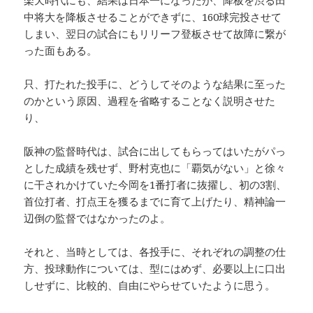
楽天時代にも、結果は日本一になったが、降板を渋る田
中将大を降板させることができずに、160球完投させて
しまい、翌日の試合にもリリーフ登板させて故障に繋が
った面もある。
只、打たれた投手に、どうしてそのような結果に至った
のかという原因、過程を省略することなく説明させた
り、
阪神の監督時代は、試合に出してもらってはいたがパっ
とした成績を残せず、野村克也に「覇気がない」と徐々
に干されかけていた今岡を1番打者に抜擢し、初の3割、
首位打者、打点王を獲るまでに育て上げたり、精神論一
辺倒の監督ではなかったのよ。
それと、当時としては、各投手に、それぞれの調整の仕
方、投球動作については、型にはめず、必要以上に口出
しせずに、比較的、自由にやらせていたように思う。