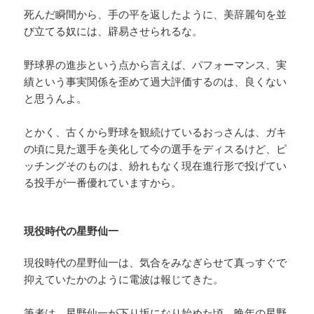
死んだ瞬間から、手の平を返したように、美辞麗句を並
び立てる奴には、辟易させられるな。
野球界の進歩という点から言えば、パフォーマンス、実
績という事実関係を歪めて過大評価するのは、良くない
と思うんよ。
とかく、古くから野球を観続けているおっさんは、ガキ
の頃に見た選手を美化して今の選手をディスるけど、ピ
ッチングそのものは、紛れもなく現在進行形で投げてい
る投手が一番優れていますから。
現役時代の星野仙一
現役時代の星野仙一は、気合をみなぎらせて真っすぐで
抑えていたかのように電波は報じてきた。
筆者は、星野仙一が下り坂になり始めた頃、晩年の星野