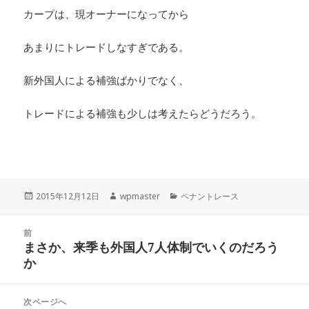
カープは、現オーナーになってから
あまりにトレードしなすぎである。
新外国人による補強ばかりでなく、
トレードによる補強も少しは考えたらどうだろう。
投
作
カ
2015年12月12日
wpmaster
ペナントレース
稿
成
テ
日:
者
ゴ
投
リ
前
稿
まさか、来季も外国人7人体制でいくのだろう
ー
前
ナ
か
の
ビ
投
稿:
ゲ
次ページへ