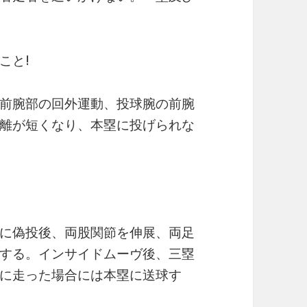
こと!
前腕部の回外運動、投球腕の前腕
離が短くなり、本塁に投げられな
に偽投後、両股関節を伸展、両足
ヴする。インサイドムーヴ後、三塁
に走った場合には本塁に送球す