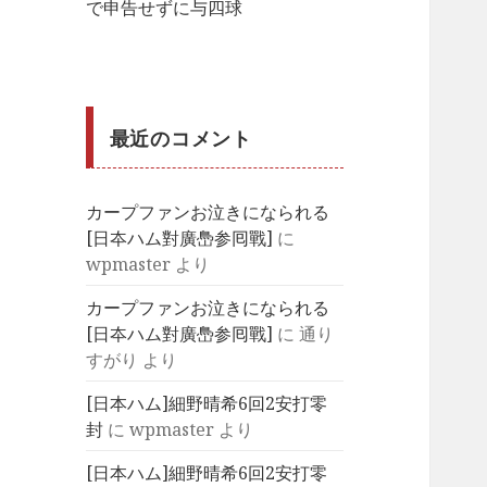
で申告せずに与四球
最近のコメント
カープファンお泣きになられる
[日夲ハム對廣㠀参囘戰]
に
wpmaster
より
カープファンお泣きになられる
[日夲ハム對廣㠀参囘戰]
に
通り
すがり
より
[日本ハム]細野晴希6回2安打零
封
に
wpmaster
より
[日本ハム]細野晴希6回2安打零