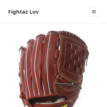
Fightaz Luv
メニュ
ーとウ
ィジェ
ット