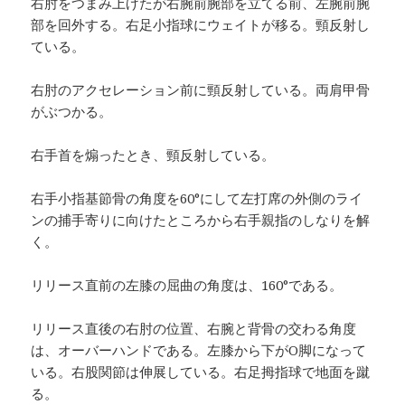
右肘をつまみ上げたが右腕前腕部を立てる前、左腕前腕
部を回外する。右足小指球にウェイトが移る。頸反射し
ている。
右肘のアクセレーション前に頸反射している。両肩甲骨
がぶつかる。
右手首を煽ったとき、頸反射している。
右手小指基節骨の角度を60°にして左打席の外側のライ
ンの捕手寄りに向けたところから右手親指のしなりを解
く。
リリース直前の左膝の屈曲の角度は、160°である。
リリース直後の右肘の位置、右腕と背骨の交わる角度
は、オーバーハンドである。左膝から下がO脚になって
いる。右股関節は伸展している。右足拇指球で地面を蹴
る。