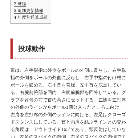
2
球種
3
追加更新情報
4
年度別通算成績
投球動作
東は、左手親指の外側をボールの外側に反らし、右手親
指の外側をボールの外側に反らし、右手中指の付け根に
ボールを嵌める。右手首を背屈、左手首を底屈してい
る。右腕前腕部を回内、左腕前腕部を回外している。グ
ラブを背骨の前で首の高さにセットする。左膝を左打席
の外側のラインからボール1個分入ったところに向け、
左肩を左打席の外側のラインに向ける。左足はクローズ
ドスタンスにしている。首と両肩を結ぶラインとの交わ
る角度は、アウトサイド165°であり、頸反射はしていな
い。左足のスパイクの内側、右足のスパイクの内側でエ