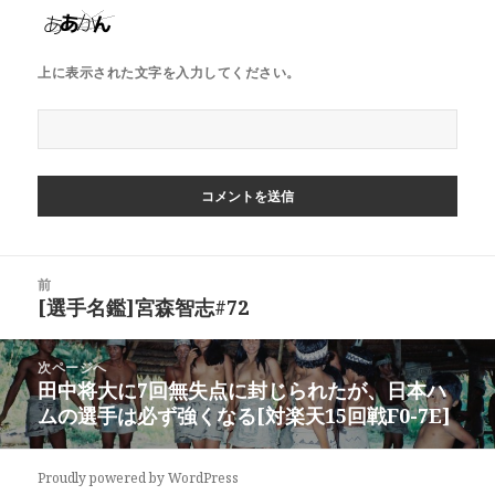
上に表示された文字を入力してください。
投
前
稿
[選手名鑑]宮森智志#72
前
ナ
の
ビ
投
次ページへ
稿:
ゲ
田中将大に7回無失点に封じられたが、日本ハ
次
ムの選手は必ず強くなる[対楽天15回戦F0-7E]
の
ー
投
シ
稿:
ョ
Proudly powered by WordPress