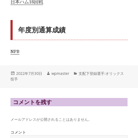
日本ハム18回戦
年度別通算成績
NPB
投
作
カ
2022年7月30日
wpmaster
支配下登録選手:オリックス
稿
成
テ
投手
日:
者
ゴ
リ
ー
コメントを残す
メールアドレスが公開されることはありません。
コメント