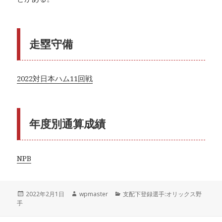
走塁守備
2022対日本ハム11回戦
年度別通算成績
NPB
投
作
カ
2022年2月1日
wpmaster
支配下登録選手:オリックス野
稿
成
テ
手
日:
者
ゴ
リ