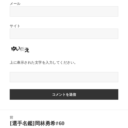
メール
サイト
上に表示された文字を入力してください。
投
前
稿
[選手名鑑]岡林勇希#60
前