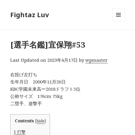
Fightaz Luv
メニュ
ーとウ
ィジェ
ット
[選手名鑑]宜保翔#53
Last Updated on 2023年4月17日 by
wpmaster
右投げ左打ち
生年月日 2000年11月26日
KBC学園未来高ー2018ドラフト5位
公称サイズ 176cm 75kg
二塁手、遊撃手
Contents
[
hide
]
1
打撃