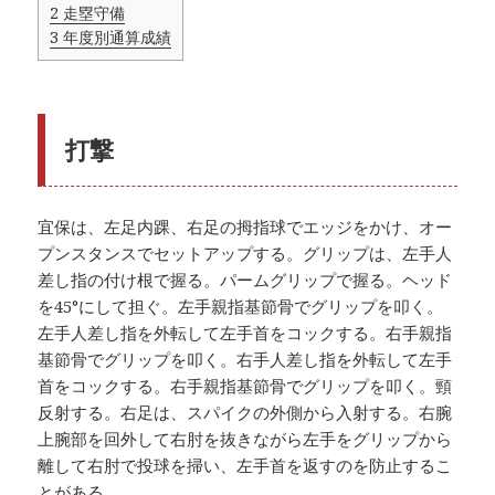
2
走塁守備
3
年度別通算成績
打撃
宜保は、左足内踝、右足の拇指球でエッジをかけ、オー
プンスタンスでセットアップする。グリップは、左手人
差し指の付け根で握る。パームグリップで握る。ヘッド
を45°にして担ぐ。左手親指基節骨でグリップを叩く。
左手人差し指を外転して左手首をコックする。右手親指
基節骨でグリップを叩く。右手人差し指を外転して左手
首をコックする。右手親指基節骨でグリップを叩く。頸
反射する。右足は、スパイクの外側から入射する。右腕
上腕部を回外して右肘を抜きながら左手をグリップから
離して右肘で投球を掃い、左手首を返すのを防止するこ
とがある。