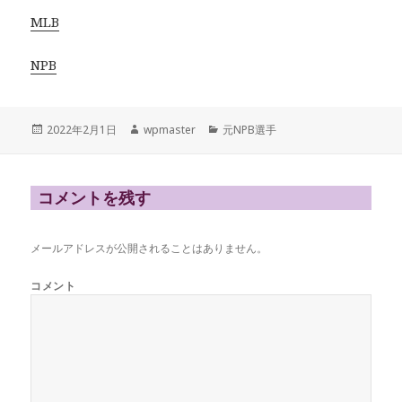
MLB
NPB
投
作
カ
2022年2月1日
wpmaster
元NPB選手
稿
成
テ
日:
者
ゴ
リ
ー
コメントを残す
メールアドレスが公開されることはありません。
コメント