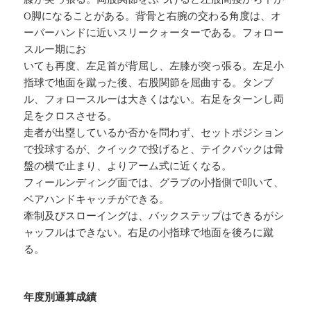
O脚になることがある。背骨と右腕の交わる角度は、オ
ーバーハンドに近いスリークォーターである。フォロー
スルー期にお
いても再度、左足首が背屈し、左膝が突っ張る。左足小
指球で地面を蹴った後、右股関節を屈曲する。タンブ
ル、フォロースルーは大きくはない。右足をターンし両
足をクロスさせる。
走者が出塁しているか否かを問わず、セットポジション
で投球するが、クイックで投げると、テイクバックは骨
盤の横で止まり、よりアーム式に近くなる。
フィールンディング面では、グラブの小指側で叩いて、
ベアハンドキャッチができる。
牽制及びスローイングは、バックステップはできるがシ
ャッフルはできない。右足の小指球で地面を後ろに蹴
る。
年度別通算成績