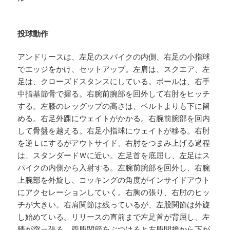
投球動作
アンドリースは、左足のスパイクの内側、右足の小指球
でエッジをかけ、セットアップ。左肩は、スクエア、左
足は、クローズドスタンスにしている。ボールは、右手
中指基節骨で握る。右腕前腕部を回外して右肘をヒッチ
する。左膝のレッグップの高さは、ベルトよりも下に留
める。右足外踝にウェイトがかかる。右腕前腕部を回内
して骨盤を越える。右足小指球にウェイトが移る。右肘
を逆Ｌにするがアウトサイド、右肘をつまみ上げる過程
は、スタンダードＷに近い。左足首を底屈し、左足はス
パイクの内側から入射する。左腕前腕部を回外し、右腕
上腕部を外旋し、コッキングの角度がインサイドアウト
にアクセレーションしていく。右胸の張り、右肘のヒッ
チが大きい。右肩関節は残っているが、左股関節は外旋
し始めている。リリースの直前まで左足首が背屈し、左
膝が突っ張る。両股関節をぶつけると左股間接から下が